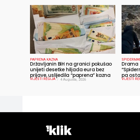
PAPRENA KAZNA
SPIDERMA
Državljanin BiH na granici pokušao
Drama u
unijeti desetke hiljada eura bez
“Spider
prijave, uslijedila “paprena” kazna
pa osta
VIJESTI REGIJA
VIJESTI RE
4 Augusta, 2026