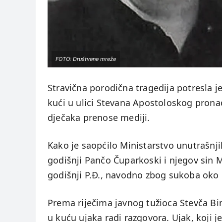
FOTO: Društvene mreže
Stravična porodična tragedija potresla j
kući u ulici Stevana Apostoloskog pronađ
dječaka prenose mediji.
Kako je saopćilo Ministarstvo unutrašnj
godišnji Pančo Čuparkoski i njegov sin M
godišnji P.Đ., navodno zbog sukoba oko 
Prema riječima javnog tužioca Stevča Bin
u kuću ujaka radi razgovora. Ujak, koji