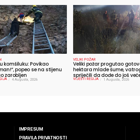
N
VELIKI POŽAR
 komšiluku: Povikao
Veliki požar progutao gotov
man!”, popeo se na stijenu
hektara mlade šume, vatro
o zarobljen
spriječili da dođe do još već
GIJA
VIJESTI REGIJA
4 Augusta, 2026
katastrofe
1 Augusta, 2026
IMPRESUM
PRAVILA PRIVATNOSTI