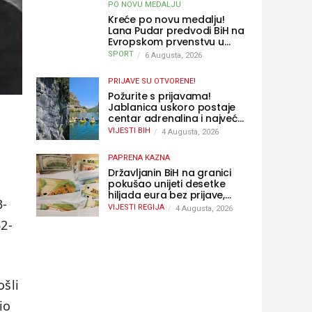
PO NOVU MEDALJU
Kreće po novu medalju!
Lana Pudar predvodi BiH na
Evropskom prvenstvu u
Parizu
SPORT
6 Augusta, 2026
PRIJAVE SU OTVORENE!
Požurite s prijavama!
Jablanica uskoro postaje
centar adrenalina i najveće
outdoor avanture ovog
VIJESTI BIH
4 Augusta, 2026
ljeta
PAPRENA KAZNA
Državljanin BiH na granici
pokušao unijeti desetke
hiljada eura bez prijave,
3-
uslijedila “paprena” kazna
VIJESTI REGIJA
4 Augusta, 2026
62-
ošli
io