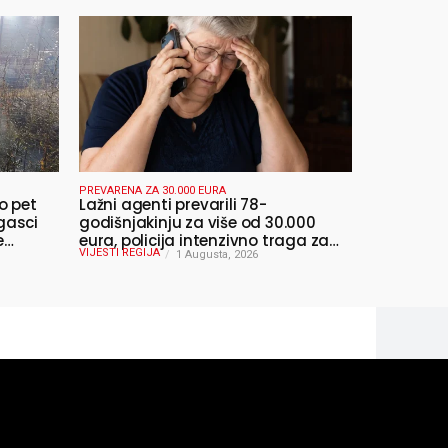
PREVARENA ZA 30.000 EURA
o pet
Lažni agenti prevarili 78-
gasci
godišnjakinju za više od 30.000
e
eura, policija intenzivno traga za
VIJESTI REGIJA
počiniteljima
1 Augusta, 2026