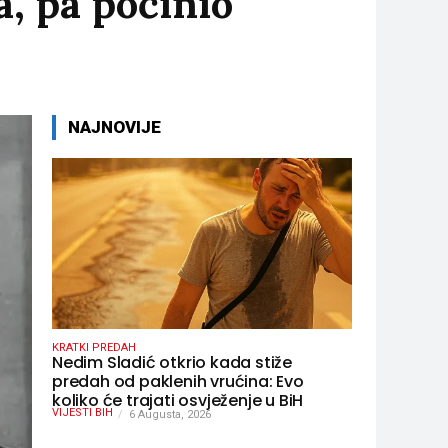
a, pa počinio
NAJNOVIJE
KRATKI PREDAH
Nedim Sladić otkrio kada stiže
predah od paklenih vrućina: Evo
koliko će trajati osvježenje u BiH
VIJESTI BIH
6 Augusta, 2026