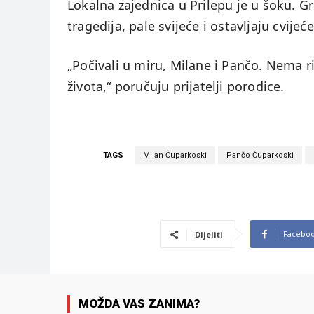
Lokalna zajednica u Prilepu je u šoku. G
tragedija, pale svijeće i ostavljaju cvije
„Počivali u miru, Milane i Pančo. Nema r
života,“ poručuju prijatelji porodice.
TAGS
Milan Čuparkoski
Pančo Čuparkoski
Facebo
Dijeliti
MOŽDA VAS ZANIMA?