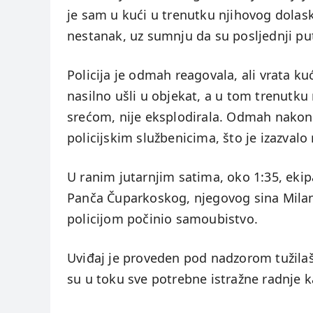
je sam u kući u trenutku njihovog dolaska
nestanak, uz sumnju da su posljednji put
Policija je odmah reagovala, ali vrata ku
nasilno ušli u objekat, a u tom trenutku
srećom, nije eksplodirala. Odmah nakon 
policijskim službenicima, što je izazval
U ranim jutarnjim satima, oko 1:35, ekip
Panča Čuparkoskog, njegovog sina Milana
policijom počinio samoubistvo.
Uviđaj je proveden pod nadzorom tužilašt
su u toku sve potrebne istražne radnje ka