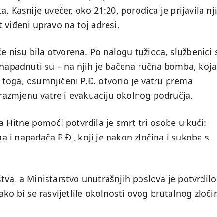
. Kasnije uvečer, oko 21:20, porodica je prijavila nj
 viđeni upravo na toj adresi.
će nisu bila otvorena. Po nalogu tužioca, službenici 
 napadnuti su – na njih je bačena ručna bomba, koja
toga, osumnjičeni P.Đ. otvorio je vatru prema
o razmjenu vatre i evakuaciju okolnog područja.
a Hitne pomoći potvrdila je smrt tri osobe u kući:
 i napadača P.Đ., koji je nakon zločina i sukoba s
va, a Ministarstvo unutrašnjih poslova je potvrdilo
ko bi se rasvijetlile okolnosti ovog brutalnog zloči