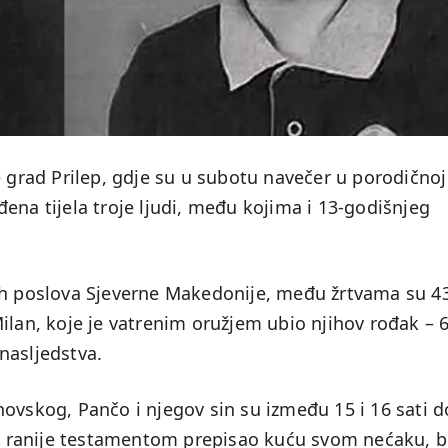
e grad Prilep, gdje su u subotu navečer u porodičnoj
ena tijela troje ljudi, među kojima i 13-godišnjeg
ih poslova Sjeverne Makedonije, među žrtvama su 4
ilan, koje je vatrenim oružjem ubio njihov rođak – 
nasljedstva.
ovskog, Pančo i njegov sin su između 15 i 16 sati d
 je ranije testamentom prepisao kuću svom nećaku, b