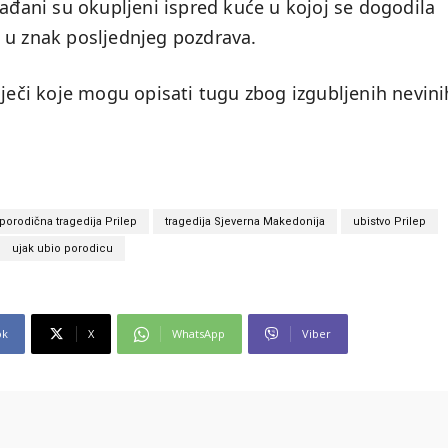
rađani su okupljeni ispred kuće u kojoj se dogodila
će u znak posljednjeg pozdrava.
iječi koje mogu opisati tugu zbog izgubljenih nevini
porodična tragedija Prilep
tragedija Sjeverna Makedonija
ubistvo Prilep
ujak ubio porodicu
ok
X
WhatsApp
Viber