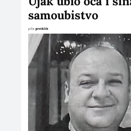
Ujak ubio oca i si
samoubistvo
piše:
prviklik