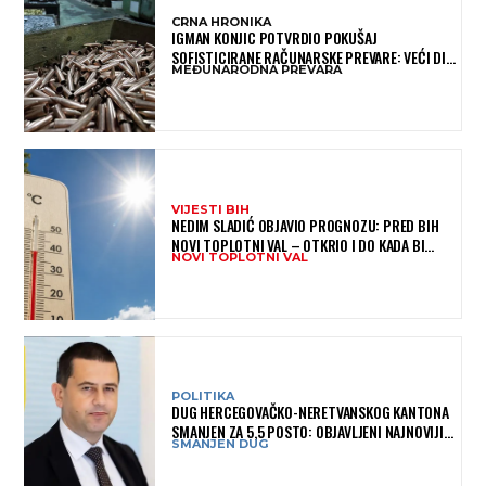
CRNA HRONIKA
IGMAN KONJIC POTVRDIO POKUŠAJ
SOFISTICIRANE RAČUNARSKE PREVARE: VEĆI DIO
MEĐUNARODNA PREVARA
NOVCA BLOKIRAN, OČEKUJE SE POVRAT
SREDSTAVA
VIJESTI BIH
NEDIM SLADIĆ OBJAVIO PROGNOZU: PRED BIH
NOVI TOPLOTNI VAL – OTKRIO I DO KADA BI
NOVI TOPLOTNI VAL
MOGAO TRAJATI
POLITIKA
DUG HERCEGOVAČKO-NERETVANSKOG KANTONA
SMANJEN ZA 5,5 POSTO: OBJAVLJENI NAJNOVIJI
SMANJEN DUG
PODACI MINISTARSTVA FINANSIJA