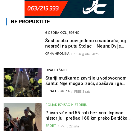
NE PROPUSTITE
6 OSOBA OZLIJEĐENO
Šest osoba povrijeđeno u saobraćajnoj
nesreći na putu Stolac – Neum: Dvije
osobe zadobile teške tjelesne povrede
CRNA HRONIKA
10 Augusta, 2026
UPAO U ŠAHT
Stariji muškarac završio u vodovodnom
šahtu: Nije mogao izaći, spašavali ga
vatrogasci
CRNA HRONIKA
PRIJE 3 sata
POLJAK ISPISAO HISTORIJU
Plivao više od 55 sati bez sna: Ispisao
historiju i prešao 160 km preko Baltičkog
mora – a podvig posvetio djeci oboljeloj
SPORT
PRIJE 22 sata
od raka