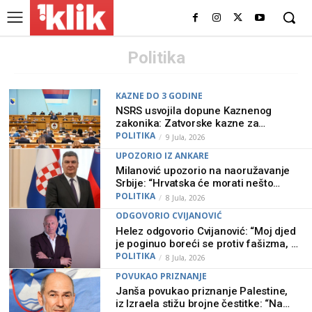
Politika
KAZNE DO 3 GODINE
NSRS usvojila dopune Kaznenog
zakonika: Zatvorske kazne za
veličanje Armije RBiH i simbola NDH-
POLITIKA
9 Jula, 2026
a
UPOZORIO IZ ANKARE
Milanović upozorio na naoružavanje
Srbije: “Hrvatska će morati nešto
poduzeti”
POLITIKA
8 Jula, 2026
ODGOVORIO CVIJANOVIĆ
Helez odgovorio Cvijanović: “Moj djed
je poginuo boreći se protiv fašizma, a
koje vrijednosti vi birate?”
POLITIKA
8 Jula, 2026
POVUKAO PRIZNANJE
Janša povukao priznanje Palestine,
iz Izraela stižu brojne čestitke: “Na