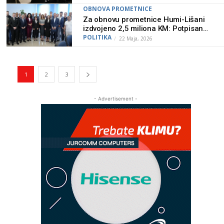
OBNOVA PROMETNICE
Za obnovu prometnice Humi-Lišani
izdvojeno 2,5 miliona KM: Potpisan
važan ugovor u Mostaru
POLITIKA
22 Maja, 2026
1
2
3
- Advertisement -