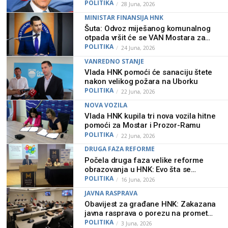
pravoj strani historije”
POLITIKA
28 Juna, 2026
MINISTAR FINANSIJA HNK
Šuta: Odvoz miješanog komunalnog
otpada vršit će se VAN Mostara za
što sam se lično i zalagao i
POLITIKA
24 Juna, 2026
dogovarao!
VANREDNO STANJE
Vlada HNK pomoći će sanaciju štete
nakon velikog požara na Uborku
POLITIKA
22 Juna, 2026
NOVA VOZILA
Vlada HNK kupila tri nova vozila hitne
pomoći za Mostar i Prozor-Ramu
POLITIKA
22 Juna, 2026
DRUGA FAZA REFORME
Počela druga faza velike reforme
obrazovanja u HNK: Evo šta se
mijenja za učenike
POLITIKA
16 Juna, 2026
JAVNA RASPRAVA
Obavijest za građane HNK: Zakazana
javna rasprava o porezu na promet
nekretnina
POLITIKA
3 Juna, 2026