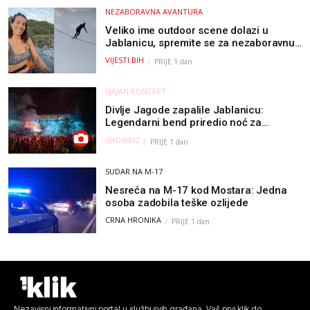
NEZABORAVNA AVANTURA
Veliko ime outdoor scene dolazi u
Jablanicu, spremite se za nezaboravnu
avanturu (VIDEO) !
VIJESTI BIH
PRIJE 1 dan
SJAJAN KONCERT
Divlje Jagode zapalile Jablanicu:
Legendarni bend priredio noć za
pamćenje
SHOWBIZ
PRIJE 1 dan
SUDAR NA M-17
Nesreća na M-17 kod Mostara: Jedna
osoba zadobila teške ozlijede
CRNA HRONIKA
PRIJE 1 dan
Nezavisni informativni portal u službi svih građana. Vaš prvi klik do