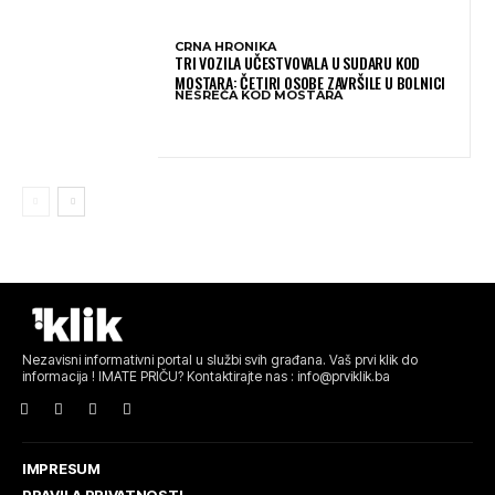
CRNA HRONIKA
TRI VOZILA UČESTVOVALA U SUDARU KOD
MOSTARA: ČETIRI OSOBE ZAVRŠILE U BOLNICI
NESREĆA KOD MOSTARA
Nezavisni informativni portal u službi svih građana. Vaš prvi klik do
informacija ! IMATE PRIČU? Kontaktirajte nas : info@prviklik.ba
IMPRESUM
PRAVILA PRIVATNOSTI