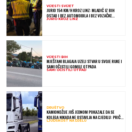
VIJESTI SVIJET
JURIO 154 KM/H KROZ LINZ: MLADIĆ IZ BIH
OSTAO I BEZ AUTOMOBILA I BEZ VOZAČKE
JURIO KROZ LINZ
DOZVOLE
VIJESTI BIH
MJEŠTANI BLAGAJA UZELI STVAR U SVOJE RUKE I
SAMI OČISTILI GOMILE OTPADA
SAMI OČISTILI OTPAD
DRUŠTVO
KAMIONDŽIJE JOŠ JEDNOM POKAZALE DA SE
KOLEGA NIKADA NE OSTAVLJA NA CJEDILU: PRIČA
LJUDSKOST NA DJELU
IZ HAMBURGA DIRNULA MNOGE