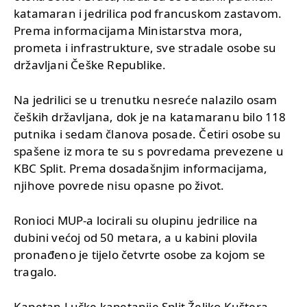
katamaran i jedrilica pod francuskom zastavom.
Prema informacijama Ministarstva mora,
prometa i infrastrukture, sve stradale osobe su
državljani Češke Republike.
Na jedrilici se u trenutku nesreće nalazilo osam
čeških državljana, dok je na katamaranu bilo 118
putnika i sedam članova posade. Četiri osobe su
spašene iz mora te su s povredama prevezene u
KBC Split. Prema dosadašnjim informacijama,
njihove povrede nisu opasne po život.
Ronioci MUP-a locirali su olupinu jedrilice na
dubini većoj od 50 metara, a u kabini plovila
pronađeno je tijelo četvrte osobe za kojom se
tragalo.
Kapetan Lučke kapetanije Split Željko Kuštera