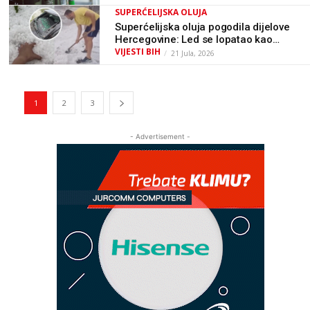
KM
SUPERĆELIJSKA OLUJA
Superćelijska oluja pogodila dijelove
Hercegovine: Led se lopatao kao
snijeg, nastale velike štete / VIDEO
VIJESTI BIH
21 Jula, 2026
1
2
3
- Advertisement -