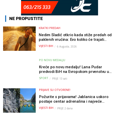
NE PROPUSTITE
KRATKI PREDAH
Nedim Sladić otkrio kada stiže predah od
paklenih vrućina: Evo koliko će trajati
osvježenje u BiH
VIJESTI BIH
6 Augusta, 2026
PO NOVU MEDALJU
Kreće po novu medalju! Lana Pudar
predvodi BiH na Evropskom prvenstvu u
Parizu
SPORT
PRIJE 13 sati
PRIJAVE SU OTVORENE!
Požurite s prijavama! Jablanica uskoro
postaje centar adrenalina i najveće
outdoor avanture ovog ljeta
VIJESTI BIH
PRIJE 2 dana