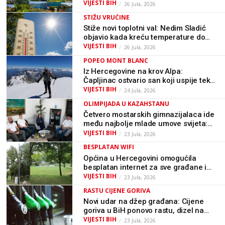
pretrage navodno skočile za čak
VIJESTI BIH
26 Jula, 2026
5.800 posto
STIŽU VRUĆINE
Stiže novi toplotni val: Nedim Sladić
objavio kada kreću temperature do
41°C
VIJESTI BIH
26 Jula, 2026
POPEO MONT BLANC
Iz Hercegovine na krov Alpa:
Čapljinac ostvario san koji uspije tek
najspremnijima
VIJESTI BIH
24 Jula, 2026
OLIMPIJADA U KAZAHSTANU
Četvero mostarskih gimnazijalaca ide
među najbolje mlade umove svijeta:
Predstavljat će BiH na velikoj
VIJESTI BIH
23 Jula, 2026
olimpijadi
BESPLATAN WIFI
Općina u Hercegovini omogućila
besplatan internet za sve građane i
posjetitelje na jednoj od
VIJESTI BIH
23 Jula, 2026
najposjećenijih lokacija
RASTU CIJENE GORIVA
Novi udar na džep građana: Cijene
goriva u BiH ponovo rastu, dizel na
pojedinim pumpama premašio 3,30
VIJESTI BIH
23 Jula, 2026