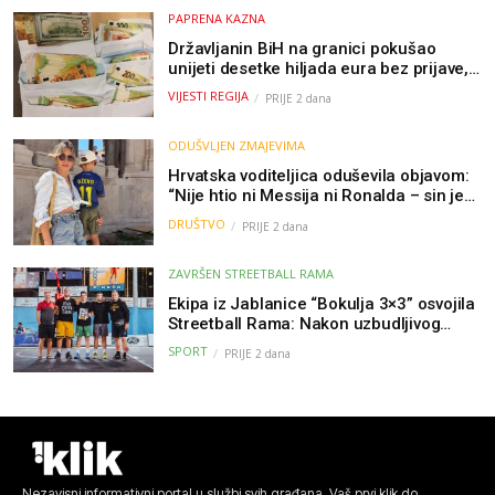
PAPRENA KAZNA
Državljanin BiH na granici pokušao
unijeti desetke hiljada eura bez prijave,
uslijedila “paprena” kazna
VIJESTI REGIJA
PRIJE 2 dana
ODUŠVLJEN ZMAJEVIMA
Hrvatska voditeljica oduševila objavom:
“Nije htio ni Messija ni Ronalda – sin je
želio samo dres Bosne”
DRUŠTVO
PRIJE 2 dana
ZAVRŠEN STREETBALL RAMA
Ekipa iz Jablanice “Bokulja 3×3” osvojila
Streetball Rama: Nakon uzbudljivog
finala poznati svi pobjednici turnira
SPORT
PRIJE 2 dana
Nezavisni informativni portal u službi svih građana. Vaš prvi klik do