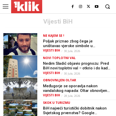
Vijesti BiH
NE KAJEM SE !
Poljak priznao zbog čega je
uništavao vjerske simbole u
Međugorju: “Ne kajem se i ponovio
VIJESTI BIH
30 Jula, 2026
bih sve”
NOVI TOPLOTNI VAL
Nedim Sladić objavio prognozu: Pred
BiH novi toplotni val – otkrio i do kada
bi mogao trajati
VIJESTI BIH
30 Jula, 2026
OBNOVNLJEN OLTAR
Međugorje se oporavlja nakon
vandalskog napada: Oltar obnovljen
za nekoliko sati
VIJESTI BIH
28 Jula, 2026
SKOK U TURIZMU
BiH najveći turistički dobitnik nakon
Svjetskog prvenstva? Google