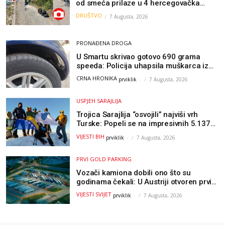
od smeća prilaze u 4 hercegovačka
grada: “Danas nisam čistio samo smeće,
DRUŠTVO
7 Augusta, 2026
čistio sam sliku o nama”
PRONAĐENA DROGA
U Smartu skrivao gotovo 690 grama
speeda: Policija uhapsila muškarca iz
Hercegovine
CRNA HRONIKA
prviklik
-
7 Augusta, 2026
USPJEH SARAJLIJA
Trojica Sarajlija “osvojili” najviši vrh
Turske: Popeli se na impresivnih 5.137
metara
VIJESTI BIH
prviklik
-
7 Augusta, 2026
PRVI GOLD PARKING
Vozači kamiona dobili ono što su
godinama čekali: U Austriji otvoren prvi
GOLD sigurni parking
VIJESTI SVIJET
prviklik
-
7 Augusta, 2026