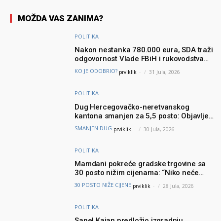
MOŽDA VAS ZANIMA?
POLITIKA
Nakon nestanka 780.000 eura, SDA traži
odgovornost Vlade FBiH i rukovodstva
Igmana
KO JE ODOBRIO?
prviklik
-
31 Jula, 2026
POLITIKA
Dug Hercegovačko-neretvanskog
kantona smanjen za 5,5 posto: Objavljeni
najnoviji podaci Ministarstva finansija
SMANJEN DUG
prviklik
-
30 Jula, 2026
POLITIKA
Mamdani pokreće gradske trgovine sa
30 posto nižim cijenama: “Niko neće
brinuti može li prehraniti svoju porodicu”
30 POSTO NIŽE CIJENE
prviklik
-
28 Jula, 2026
POLITIKA
Sanel Kajan predložio izgradnju