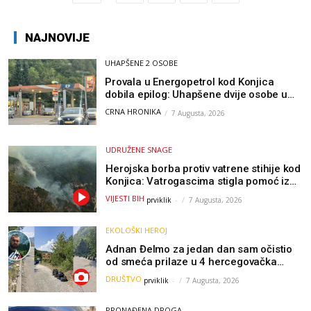
NAJNOVIJE
UHAPŠENE 2 OSOBE
Provala u Energopetrol kod Konjica
dobila epilog: Uhapšene dvije osobe u
Čapljini i Jablanici
CRNA HRONIKA
7 Augusta, 2026
UDRUŽENE SNAGE
Herojska borba protiv vatrene stihije kod
Konjica: Vatrogascima stigla pomoć iz
Sarajeva, helikopteri i Air Tractori
VIJESTI BIH
prviklik
-
7 Augusta, 2026
udružili snage
EKOLOŠKI HEROJ
Adnan Đelmo za jedan dan sam očistio
od smeća prilaze u 4 hercegovačka
grada: “Danas nisam čistio samo smeće,
DRUŠTVO
prviklik
-
7 Augusta, 2026
čistio sam sliku o nama”
PRONAĐENA DROGA