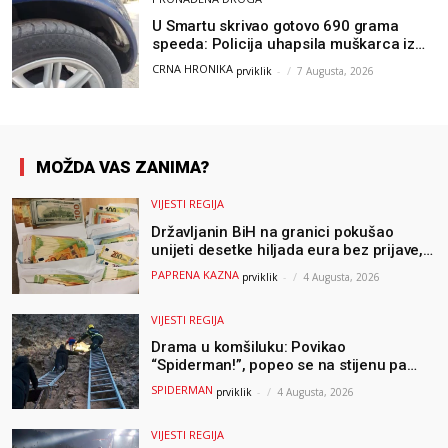
U Smartu skrivao gotovo 690 grama
speeda: Policija uhapsila muškarca iz
Hercegovine
CRNA HRONIKA
prviklik
-
7 Augusta, 2026
MOŽDA VAS ZANIMA?
VIJESTI REGIJA
Državljanin BiH na granici pokušao
unijeti desetke hiljada eura bez prijave,
uslijedila “paprena” kazna
PAPRENA KAZNA
prviklik
-
4 Augusta, 2026
VIJESTI REGIJA
Drama u komšiluku: Povikao
“Spiderman!”, popeo se na stijenu pa
ostao zarobljen
SPIDERMAN
prviklik
-
4 Augusta, 2026
VIJESTI REGIJA