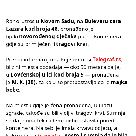
Rano jutros u
Novom Sadu
, na
Bulevaru cara
Lazara kod broja 48
, pronađeno je
tijelo
novorođenog dječaka
pored kontejnera,
gdje su primijećeni i
tragovi krvi
.
Prema informacijama koje prenosi
Telegraf.rs
, u
blizini mjesta događaja — oko 50 metara dalje,
u
Lovćenskoj ulici kod broja 9
— pronađena
je
M. K. (39)
, za koju se pretpostavlja da je
majka
bebe
.
Na mjestu gdje je žena pronađena, u ulazu
zgrade, takođe su bili vidljivi tragovi krvi. Sumnja
se da je ona tek rođenu bebu ostavila pored
kontejnera. Na sebi je imala krvavu odjeću, a
kako navodi
Telegraf.rs
,
postoji sumnja da je bila