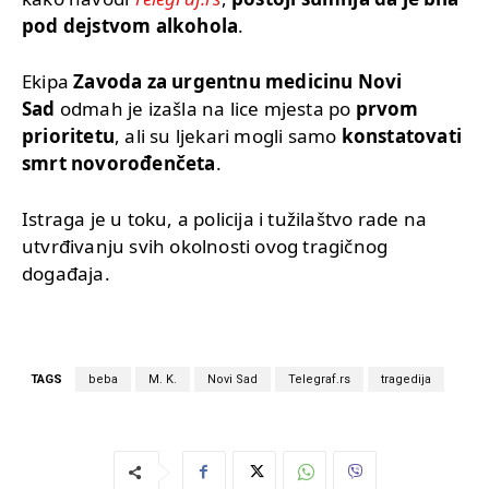
pod dejstvom alkohola
.
Ekipa
Zavoda za urgentnu medicinu Novi
Sad
odmah je izašla na lice mjesta po
prvom
prioritetu
, ali su ljekari mogli samo
konstatovati
smrt novorođenčeta
.
Istraga je u toku, a policija i tužilaštvo rade na
utvrđivanju svih okolnosti ovog tragičnog
događaja.
TAGS
beba
M. K.
Novi Sad
Telegraf.rs
tragedija