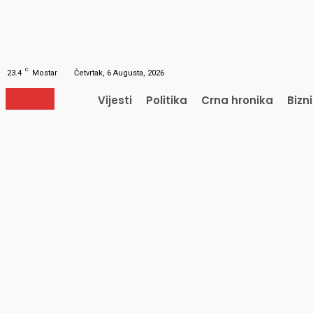
Obnavljanje šifre
Obnovite vašu lozinku
Vaš e-mail
Lozinka će vam biti poslana e-mailom.
C
23.4
Mostar
Četvrtak, 6 Augusta, 2026
Vijesti
Politika
Crna hronika
Bizn