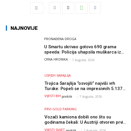
NAJNOVIJE
PRONAĐENA DROGA
U Smartu skrivao gotovo 690 grama
speeda: Policija uhapsila muškarca iz
Hercegovine
CRNA HRONIKA
7 Augusta, 2026
USPJEH SARAJLIJA
Trojica Sarajlija “osvojili” najviši vrh
Turske: Popeli se na impresivnih 5.137
metara
VIJESTI BIH
prviklik
-
7 Augusta, 2026
PRVI GOLD PARKING
Vozači kamiona dobili ono što su
godinama čekali: U Austriji otvoren prvi
GOLD sigurni parking
VIJESTI SVIJET
prviklik
-
7 Augusta, 2026