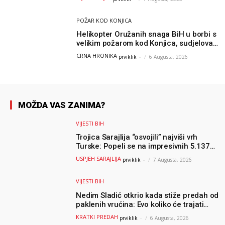
POŽAR KOD KONJICA
Helikopter Oružanih snaga BiH u borbi s
velikim požarom kod Konjica, sudjelovao
i Air Tractor
CRNA HRONIKA
prviklik
-
6 Augusta, 2026
MOŽDA VAS ZANIMA?
VIJESTI BIH
Trojica Sarajlija “osvojili” najviši vrh
Turske: Popeli se na impresivnih 5.137
metara
USPJEH SARAJLIJA
prviklik
-
7 Augusta, 2026
VIJESTI BIH
Nedim Sladić otkrio kada stiže predah od
paklenih vrućina: Evo koliko će trajati
osvježenje u BiH
KRATKI PREDAH
prviklik
-
6 Augusta, 2026