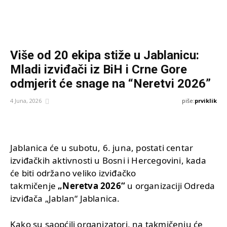
Više od 20 ekipa stiže u Jablanicu:
Mladi izviđači iz BiH i Crne Gore
odmjerit će snage na “Neretvi 2026”
piše:
prviklik
4 Juna, 2026
Jablanica će u subotu, 6. juna, postati centar
izviđačkih aktivnosti u Bosni i Hercegovini, kada
će biti održano veliko izviđačko
takmičenje
„Neretva 2026“
u organizaciji Odreda
izviđača „Jablan“ Jablanica.
Kako su saopćili organizatori, na takmičenju će