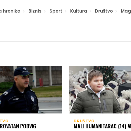
a hronika
Biznis
Sport
Kultura
Društvo
Mag
TVO
DRUŠTVO
EROVATAN PODVIG
MALI HUMANITARAC (14) V