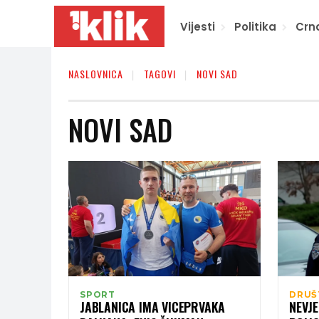
Vijesti
Politika
Crn
NASLOVNICA
TAGOVI
NOVI SAD
NOVI SAD
SPORT
DRUŠ
JABLANICA IMA VICEPRVAKA
NEVJ