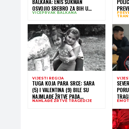
BALKANA: ENIS ŠUKMAN
POLI
OSVOJIO SREBRO ZA BIH U
PREV
VICEPRVAK BALKANA
PREV
NOVOM SADU
TRAN
TRAN
SADA
VIJESTI REGIJA
VIJES
TUGA KOJA PARA SRCE: SARA
SEVE
(5) I VALENTINA (9) BILE SU
PORU
NAJMLAĐE ŽRTVE PADA
TRAG
NAMLAĐE ŽRTVE TRAGEDIJE
EMOT
NADSTREŠNICE U NOVOM SADU
“SMRT
PROLA
ZAUVI