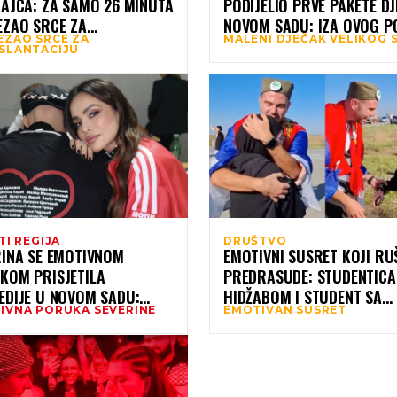
CAJCA: ZA SAMO 26 MINUTA
PODIJELIO PRVE PAKETE DJ
EZAO SRCE ZA
NOVOM SADU: IZA OVOG P
EZAO SRCE ZA
MALENI DJEČAK VELIKOG 
SPLANTACIJU IZ NOVOG
KRIJE SE TUŽNA PRIČA
SLANTACIJU
 U BEOGRAD
TI REGIJA
DRUŠTVO
RINA SE EMOTIVNOM
EMOTIVNI SUSRET KOJI RUŠ
KOM PRISJETILA
PREDRASUDE: STUDENTICA
EDIJE U NOVOM SADU:
HIDŽABOM I STUDENT SA
IVNA PORUKA SEVERINE
EMOTIVAN SUSRET
 IH JE ZATEKLA U
ŠAJKAČOM U SUZAMA
ZU, ALI SJEĆANJE ŽIVI
ZAGRLJENI U NOVOM SADU
JEK”