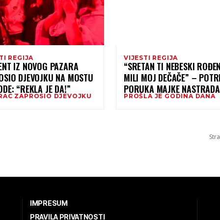
TI REGIJA
VIJESTI REGIJA
ENT IZ NOVOG PAZARA
“SRETAN TI NEBESKI ROĐE
OSIO DJEVOJKU NA MOSTU
MILI MOJ DEČAČE” – POTR
DE: “REKLA JE DA!”
PORUKA MAJKE NASTRADA
RAC ZAPROSIO DJEVOJKU
PROŠLA JE GODINA DANA
KĆERKI I ZETU GODINU DA
NAKON TRAGEDIJE U NOV
SADU
Stra
IMPRESUM
PRAVILA PRIVATNOSTI