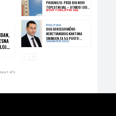
PROGNOZU: PRED BIH NOVI
TOPLOTNI VAL – OTKRIO I DO
NOVI TOPLOTNI VAL
KADA BI MOGAO TRAJATI
POLITIKA
DUG HERCEGOVAČKO-
NERETVANSKOG KANTONA
NDAN,
SMANJEN ZA 5,5 POSTO:
ESNA
SMANJEN DUG
OBJAVLJENI NAJNOVIJI PODACI
LOJ
MINISTARSTVA FINANSIJA
NA
OM
nica 1 of 3