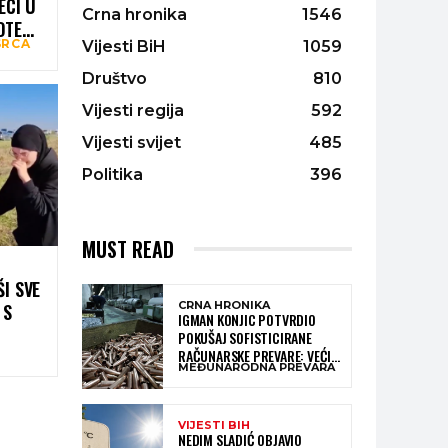
ECI U
Crna hronika
1546
OTEZA
SRCA
Vijesti BiH
1059
Društvo
810
Vijesti regija
592
Vijesti svijet
485
Politika
396
MUST READ
I SVE
CRNA HRONIKA
 S
IGMAN KONJIC POTVRDIO
POKUŠAJ SOFISTICIRANE
RAČUNARSKE PREVARE: VEĆI
MEĐUNARODNA PREVARA
DIO NOVCA BLOKIRAN,
OČEKUJE SE POVRAT
SREDSTAVA
VIJESTI BIH
NEDIM SLADIĆ OBJAVIO