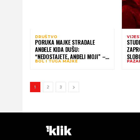
DRUŠTVO
VIJES
PORUKA MAJKE STRADALE
STUD
ANĐELE KIDA DUŠU:
ZAPR
“NEDOSTAJETE, ANĐELI MOJI” –
SLOBO
BOL I TUGA MAJKE
PAZA
BOL NE JENJAVA NI NAKON
GODINU DANA
1
2
3