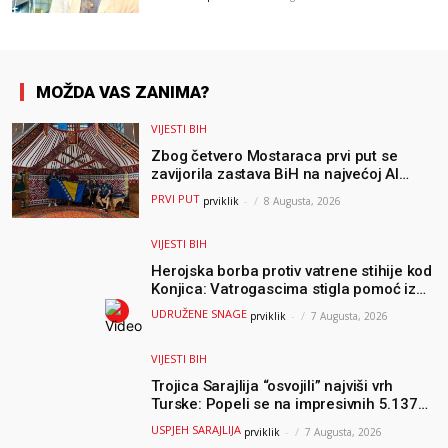
moglo bi pomoći djeci širom svijeta
MOŽDA VAS ZANIMA?
VIJESTI BIH
Zbog četvero Mostaraca prvi put se
zavijorila zastava BiH na najvećoj AI
olimpijadi, a sada je njihov mentor
PRVI PUT
prviklik
-
8 Augusta, 2026
postao član komiteta Međunarodne
olimpijade iz...
VIJESTI BIH
Herojska borba protiv vatrene stihije kod
Konjica: Vatrogascima stigla pomoć iz
Sarajeva, helikopteri i Air Tractori
UDRUŽENE SNAGE
prviklik
-
7 Augusta, 2026
udružili snage
VIJESTI BIH
Trojica Sarajlija “osvojili” najviši vrh
Turske: Popeli se na impresivnih 5.137
metara
USPJEH SARAJLIJA
prviklik
-
7 Augusta, 2026