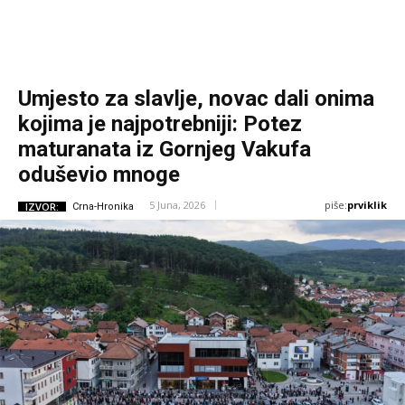
Umjesto za slavlje, novac dali onima
kojima je najpotrebniji: Potez
maturanata iz Gornjeg Vakufa
oduševio mnoge
piše:
prviklik
5 Juna, 2026
IZVOR:
Crna-Hronika