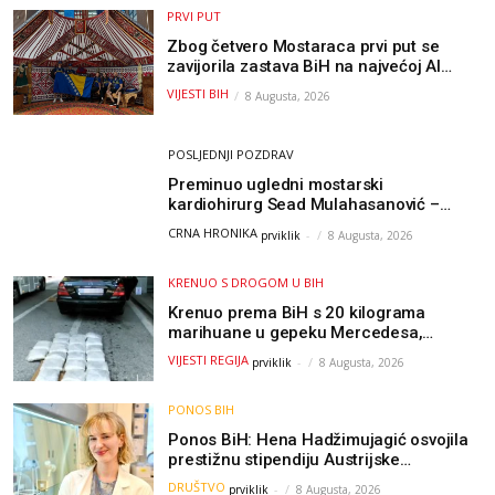
PRVI PUT
Zbog četvero Mostaraca prvi put se
zavijorila zastava BiH na najvećoj AI
olimpijadi, a sada je njihov mentor
VIJESTI BIH
8 Augusta, 2026
postao član komiteta Međunarodne
olimpijade iz...
POSLJEDNJI POZDRAV
Preminuo ugledni mostarski
kardiohirurg Sead Mulahasanović –
kolege uputile emotivnu oproštajnu
CRNA HRONIKA
prviklik
-
8 Augusta, 2026
poruku
KRENUO S DROGOM U BIH
Krenuo prema BiH s 20 kilograma
marihuane u gepeku Mercedesa,
policija ga uhapsila na granici
VIJESTI REGIJA
prviklik
-
8 Augusta, 2026
PONOS BIH
Ponos BiH: Hena Hadžimujagić osvojila
prestižnu stipendiju Austrijske
akademije nauka, njeno istraživanje
DRUŠTVO
prviklik
-
8 Augusta, 2026