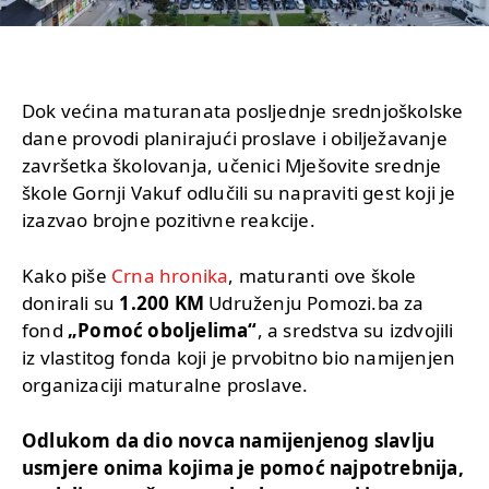
Dok većina maturanata posljednje srednjoškolske
dane provodi planirajući proslave i obilježavanje
završetka školovanja, učenici Mješovite srednje
škole Gornji Vakuf odlučili su napraviti gest koji je
izazvao brojne pozitivne reakcije.
Kako piše
Crna hronika
, maturanti ove škole
donirali su
1.200 KM
Udruženju Pomozi.ba za
fond
„Pomoć oboljelima“
, a sredstva su izdvojili
iz vlastitog fonda koji je prvobitno bio namijenjen
organizaciji maturalne proslave.
Odlukom da dio novca namijenjenog slavlju
usmjere onima kojima je pomoć najpotrebnija,