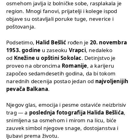
osmehom javlja iz bolničke sobe, rasplakala je
region. Mnogi fanovi, prijatelji i kolege ispod
objave su ostavljali poruke tuge, neverice i
poštovanja.
Podsetimo,
Halid Bešlić
rođen je
20. novembra
1953. godine
u zaseoku
Vrapci
, nedaleko
od
Knežine u opštini Sokolac
. Detinjstvo je
proveo na obroncima
Romanije
, a karijeru
započeo sedamdesetih godina, da bi tokom
narednih decenija postao jedan od
najvoljenijih
pevača Balkana
.
Njegov glas, emocija i pesme ostaviće neizbrisiv
trag — a
poslednja fotografija Halida Bešlića
,
snimljena sa osmehom i mirom na licu, biće
zauvek simbol njegove snage, dostojanstva i
ljubavi prema životu.