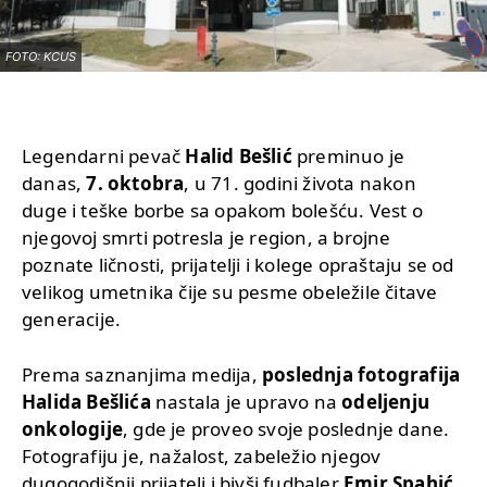
FOTO: KCUS
Legendarni pevač
Halid Bešlić
preminuo je
danas,
7. oktobra
, u 71. godini života nakon
duge i teške borbe sa opakom bolešću. Vest o
njegovoj smrti potresla je region, a brojne
poznate ličnosti, prijatelji i kolege opraštaju se od
velikog umetnika čije su pesme obeležile čitave
generacije.
Prema saznanjima medija,
poslednja fotografija
Halida Bešlića
nastala je upravo na
odeljenju
onkologije
, gde je proveo svoje poslednje dane.
Fotografiju je, nažalost, zabeležio njegov
dugogodišnji prijatelj i bivši fudbaler
Emir Spahić
,