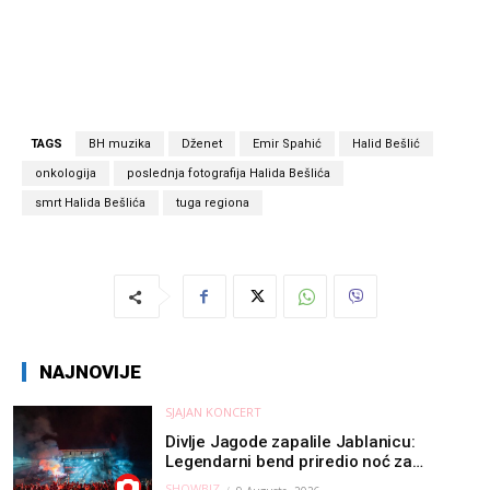
TAGS
BH muzika
Dženet
Emir Spahić
Halid Bešlić
onkologija
poslednja fotografija Halida Bešlića
smrt Halida Bešlića
tuga regiona
NAJNOVIJE
SJAJAN KONCERT
Divlje Jagode zapalile Jablanicu:
Legendarni bend priredio noć za
pamćenje
SHOWBIZ