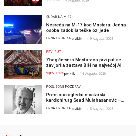
9 Augusta, 2026
SUDAR NA M-17
Nesreća na M-17 kod Mostara: Jedna
osoba zadobila teške ozlijede
CRNA HRONIKA
prviklik
-
9 Augusta, 2026
PRVI PUT
Zbog četvero Mostaraca prvi put se
zavijorila zastava BiH na najvećoj AI
olimpijadi, a sada je njihov mentor
VIJESTI BIH
prviklik
-
8 Augusta, 2026
postao član komiteta Međunarodne
olimpijade iz...
POSLJEDNJI POZDRAV
Preminuo ugledni mostarski
kardiohirurg Sead Mulahasanović –
kolege uputile emotivnu oproštajnu
CRNA HRONIKA
prviklik
-
8 Augusta, 2026
poruku