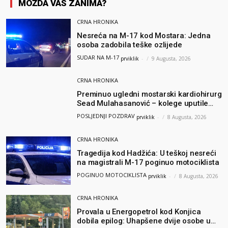
MOŽDA VAS ZANIMA?
CRNA HRONIKA
Nesreća na M-17 kod Mostara: Jedna
osoba zadobila teške ozlijede
SUDAR NA M-17
prviklik
-
9 Augusta, 2026
CRNA HRONIKA
Preminuo ugledni mostarski kardiohirurg
Sead Mulahasanović – kolege uputile
emotivnu oproštajnu poruku
POSLJEDNJI POZDRAV
prviklik
-
8 Augusta, 2026
CRNA HRONIKA
Tragedija kod Hadžića: U teškoj nesreći
na magistrali M-17 poginuo motociklista
POGINUO MOTOCIKLISTA
prviklik
-
8 Augusta, 2026
CRNA HRONIKA
Provala u Energopetrol kod Konjica
dobila epilog: Uhapšene dvije osobe u