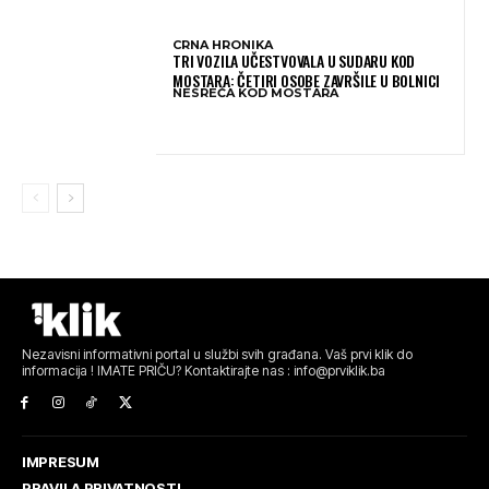
CRNA HRONIKA
TRI VOZILA UČESTVOVALA U SUDARU KOD
MOSTARA: ČETIRI OSOBE ZAVRŠILE U BOLNICI
NESREĆA KOD MOSTARA
Nezavisni informativni portal u službi svih građana. Vaš prvi klik do
informacija ! IMATE PRIČU? Kontaktirajte nas : info@prviklik.ba
IMPRESUM
PRAVILA PRIVATNOSTI