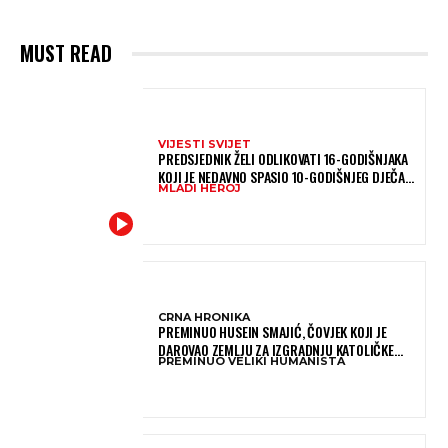
MUST READ
VIJESTI SVIJET
PREDSJEDNIK ŽELI ODLIKOVATI 16-GODIŠNJAKA
KOJI JE NEDAVNO SPASIO 10-GODIŠNJEG DJEČAKA
MLADI HEROJ
IZ SMRTONOSNIH VALOVA
CRNA HRONIKA
PREMINUO HUSEIN SMAJIĆ, ČOVJEK KOJI JE
DAROVAO ZEMLJU ZA IZGRADNJU KATOLIČKE
PREMINUO VELIKI HUMANISTA
CRKVE U BUGOJNU