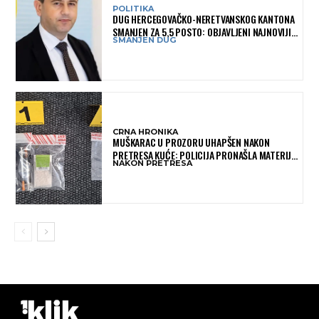
POLITIKA
DUG HERCEGOVAČKO-NERETVANSKOG KANTONA
SMANJEN ZA 5,5 POSTO: OBJAVLJENI NAJNOVIJI
SMANJEN DUG
PODACI MINISTARSTVA FINANSIJA
CRNA HRONIKA
MUŠKARAC U PROZORU UHAPŠEN NAKON
PRETRESA KUĆE: POLICIJA PRONAŠLA MATERIJU
NAKON PRETRESA
KOJA ASOCIRA NA HEROIN I PRIBOR ZA
KONZUMACIJU