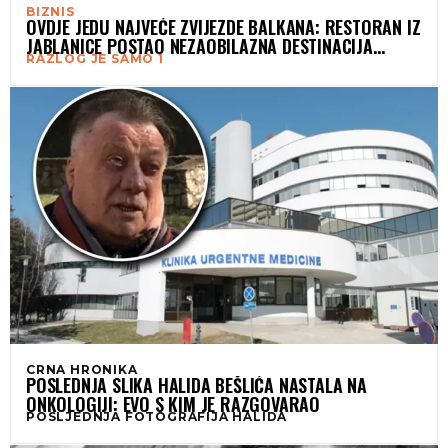
BIZNIS
OVDJE JEDU NAJVEĆE ZVIJEZDE BALKANA: RESTORAN IZ
JABLANICE POSTAO NEZAOBILAZNA DESTINACIJA
RAZLOG JE SAMO 1
POZNATIH, A SVI DOLAZE ZBOG JEDNOG SPECIJALITETA
CRNA HRONIKA
POSLEDNJA SLIKA HALIDA BEŠLIĆA NASTALA NA
ONKOLOGIJI: EVO S KIM JE RAZGOVARAO
POSLJEDNJA FOTOGRAFIJA HALIDA