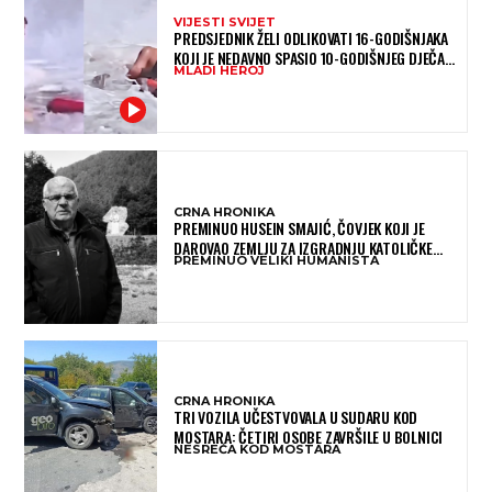
VIJESTI SVIJET
PREDSJEDNIK ŽELI ODLIKOVATI 16-GODIŠNJAKA
KOJI JE NEDAVNO SPASIO 10-GODIŠNJEG DJEČAKA
MLADI HEROJ
IZ SMRTONOSNIH VALOVA
CRNA HRONIKA
PREMINUO HUSEIN SMAJIĆ, ČOVJEK KOJI JE
DAROVAO ZEMLJU ZA IZGRADNJU KATOLIČKE
PREMINUO VELIKI HUMANISTA
CRKVE U BUGOJNU
CRNA HRONIKA
TRI VOZILA UČESTVOVALA U SUDARU KOD
MOSTARA: ČETIRI OSOBE ZAVRŠILE U BOLNICI
NESREĆA KOD MOSTARA