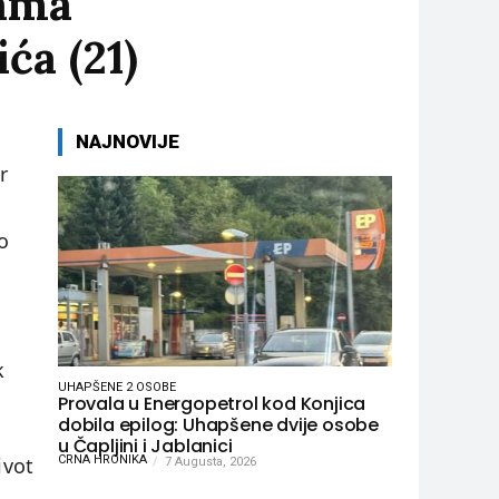
kama
ća (21)
NAJNOVIJE
r
o
k
UHAPŠENE 2 OSOBE
Provala u Energopetrol kod Konjica
dobila epilog: Uhapšene dvije osobe
u Čapljini i Jablanici
ivot
CRNA HRONIKA
7 Augusta, 2026