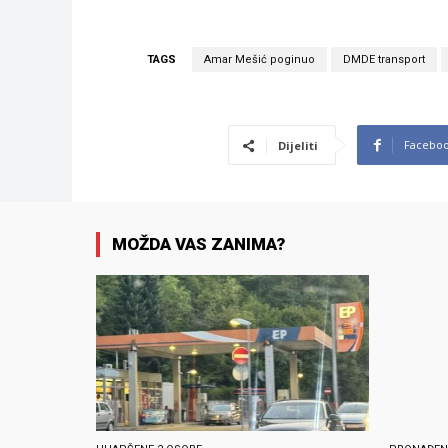
TAGS
Amar Mešić poginuo
DMDE transport
Facebo
Dijeliti
MOŽDA VAS ZANIMA?