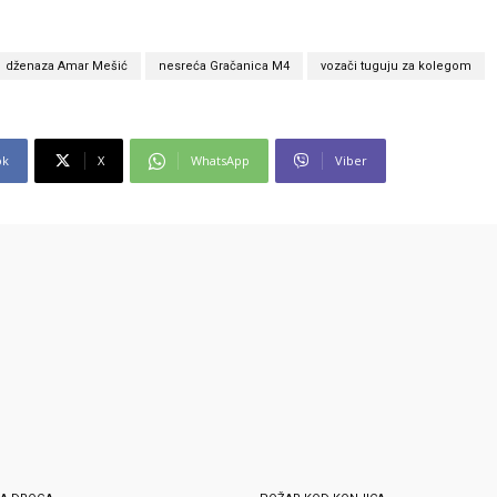
dženaza Amar Mešić
nesreća Gračanica M4
vozači tuguju za kolegom
ok
X
WhatsApp
Viber