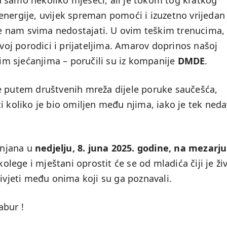
 samo nekoliko mjeseci, ali je tokom tog kratkog
energije, uvijek spreman pomoći i izuzetno vrijedan
 nam svima nedostajati. U ovim teškim trenucima,
j porodici i prijateljima. Amarov doprinos našoj
šim sjećanjima – poručili su iz kompanije
DMDE
.
e putem društvenih mreža dijele poruke saučešća,
i koliko je bio omiljen među njima, iako je tek ned
anjana u
nedjelju, 8. juna 2025. godine, na mezarju
, kolege i mještani oprostit će se od mladića čiji je ži
živjeti među onima koji su ga poznavali.
abur !