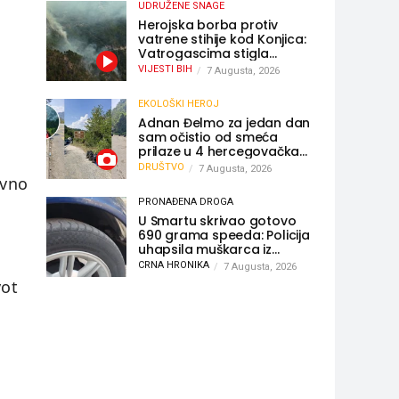
UDRUŽENE SNAGE
Herojska borba protiv
vatrene stihije kod Konjica:
Vatrogascima stigla
pomoć iz Sarajeva,
VIJESTI BIH
7 Augusta, 2026
helikopteri i Air Tractori
udružili snage
EKOLOŠKI HEROJ
Adnan Đelmo za jedan dan
sam očistio od smeća
prilaze u 4 hercegovačka
grada: “Danas nisam čistio
DRUŠTVO
7 Augusta, 2026
samo smeće, čistio sam
avno
sliku o nama”
PRONAĐENA DROGA
U Smartu skrivao gotovo
690 grama speeda: Policija
uhapsila muškarca iz
Hercegovine
CRNA HRONIKA
7 Augusta, 2026
vot