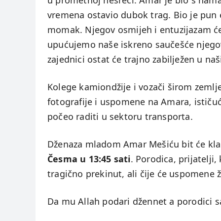
u prometnoj nesreći. Amar je bio s nama
vremena ostavio dubok trag. Bio je pun 
momak. Njegov osmijeh i entuzijazam će
upućujemo naše iskreno saučešće njegovo
zajednici ostat će trajno zabilježen u na
Kolege kamiondžije i vozači širom zemlj
fotografije i uspomene na Amara, ističuć
počeo raditi u sektoru transporta.
Dženaza mladom Amar Mešiću bit će kl
Česma u 13:45 sati
. Porodica, prijatelji
tragično prekinut, ali čije će uspomene 
Da mu Allah podari džennet a porodici s