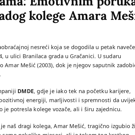
zama: Emotivnim poru
ladog kolege Amara Meši
aobraćajnoj nesreći koja se dogodila u petak naveče
 u ulici Branilaca grada u Gračanici. U sudaru
o Amar Mešić (2003), dok je njegov saputnik zadobi
.
mpaniji
DMDE
, gdje je iako tek na početku karijere,
pozitivnoj energiji, marljivosti i spremnosti da uvije
je potresla kolege vozače, ali i širu zajednicu.
 naš dragi kolega, Amar Mešić, tragično izgubio ž