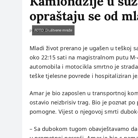
Kamiondžije u su
opraštaju se od m
piše:
prviklik
FOTO: Društvene mreže
Mladi život prerano je ugašen u teškoj s
oko 22:15 sati na magistralnom putu M-4,
automobila i motocikla smrtno je strada
teške tjelesne povrede i hospitaliziran je
Amar je bio zaposlen u transportnoj ko
ostavio neizbrisiv trag. Bio je poznat po 
pomogne. Vijest o njegovoj smrti duboko 
– Sa dubokom tugom obavještavamo da je