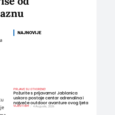
više od
kaznu
NAJNOVIJE
sa
PRIJAVE SU OTVORENE!
Požurite s prijavama! Jablanica
uskoro postaje centar adrenalina i
ku
najveće outdoor avanture ovog ljeta
je
VIJESTI BIH
4 Augusta, 2026