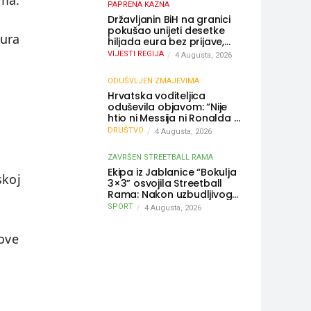
ima.
PAPRENA KAZNA
Državljanin BiH na granici
pokušao unijeti desetke
eura
hiljada eura bez prijave,
uslijedila “paprena” kazna
VIJESTI REGIJA
4 Augusta, 2026
ODUŠVLJEN ZMAJEVIMA
Hrvatska voditeljica
oduševila objavom: “Nije
htio ni Messija ni Ronalda –
sin je želio samo dres
DRUŠTVO
4 Augusta, 2026
Bosne”
ZAVRŠEN STREETBALL RAMA
Ekipa iz Jablanice “Bokulja
skoj
3×3” osvojila Streetball
Rama: Nakon uzbudljivog
finala poznati svi
SPORT
4 Augusta, 2026
pobjednici turnira
 ove