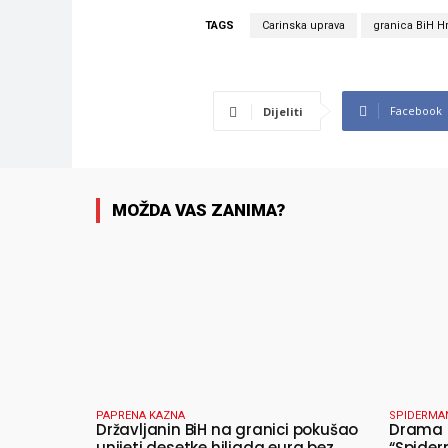
TAGS
Carinska uprava
granica BiH H
Facebook
Dijeliti
MOŽDA VAS ZANIMA?
PAPRENA KAZNA
SPIDERMA
Državljanin BiH na granici pokušao
Drama u
unijeti desetke hiljada eura bez
“Spider