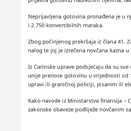
prijavila gotovinu nadležnim tijelima, ia
Neprijavljena gotovina pronađena je u nje
i 2.750 konvertibilnih maraka.
Zbog počinjenog prekršaja iz člana 41. Z
nalog te joj je izrečena novčana kazna u
Iz Carinske uprave podsjećaju da su sve o
unije prenose gotovinu u vrijednosti od 1
upravi ili graničnoj policiji, pisanim ili
Kako navode iz Ministarstva finansija – 
zakonske obaveze podliježe novčanim s