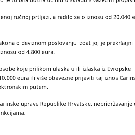
ko je to bila dužna učiniti u skladu s važećim propis
noj ručnoj prtljazi, a radilo se o iznosu od 20.040 
akona o deviznom poslovanju izdat joj je prekršajni
 iznosu od 4.800 eura.
sobe koje prilikom ulaska u ili izlaska iz Evropske
0.000 eura ili više obavezne prijaviti taj iznos Carin
 elektronskim putem.
Carinske uprave Republike Hrvatske, nepridržavanje
ankcijama.