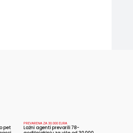
PREVARENA ZA 30.000 EURA
o pet
Lažni agenti prevarili 78-
gasci
godišnjakinju za više od 30.000