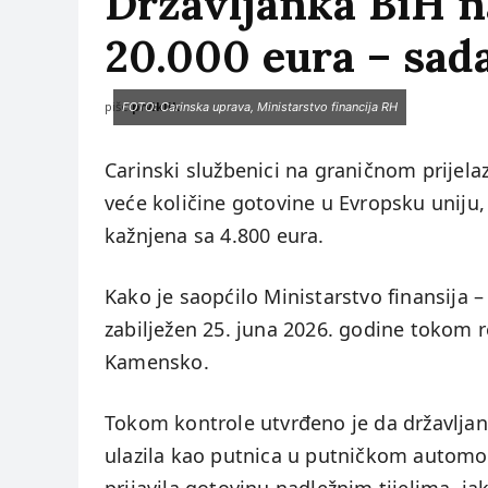
Državljanka BiH na
20.000 eura – sad
piše:
prviklik
FOTO: Carinska uprava, Ministarstvo financija RH
Carinski službenici na graničnom prijel
veće količine gotovine u Evropsku uniju,
kažnjena sa 4.800 eura.
Kako je saopćilo Ministarstvo finansija –
zabilježen 25. juna 2026. godine tokom 
Kamensko.
Tokom kontrole utvrđeno je da državljan
ulazila kao putnica u putničkom automo