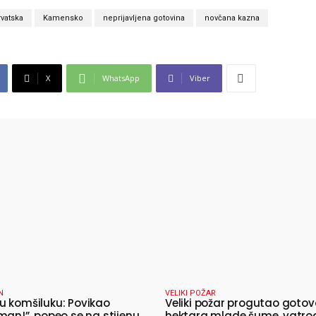
rvatska
Kamensko
neprijavljena gotovina
novčana kazna
X
WhatsApp
Viber
N
VELIKI POŽAR
 komšiluku: Povikao
Veliki požar progutao gotov
man!”, popeo se na stijenu
hektara mlade šume, vatro