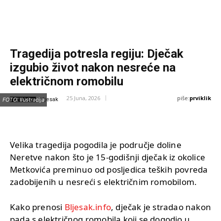
Tragedija potresla regiju: Dječak
izgubio život nakon nesreće na
električnom romobilu
piše:
prviklik
25 Juna, 2026
IZVOR:
FOTO: Ilustracija
Bljesak
Velika tragedija pogodila je područje doline
Neretve nakon što je 15-godišnji dječak iz okolice
Metkovića preminuo od posljedica teških povreda
zadobijenih u nesreći s električnim romobilom.
Kako prenosi
Bljesak.info
, dječak je stradao nakon
pada s električnog romobila koji se dogodio u