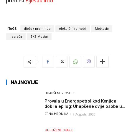
prenosi
Bljesak.info
.
TAGS
dječak preminuo
električni romobil
Metković
nesreća
SKB Mostar
NAJNOVIJE
UHAPŠENE 2 OSOBE
Provala u Energopetrol kod Konjica
dobila epilog: Uhapšene dvije osobe u
Čapljini i Jablanici
CRNA HRONIKA
7 Augusta, 2026
UDRUŽENE SNAGE