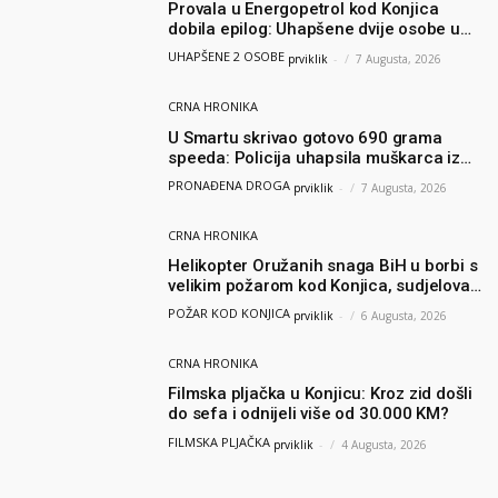
Provala u Energopetrol kod Konjica
dobila epilog: Uhapšene dvije osobe u
Čapljini i Jablanici
UHAPŠENE 2 OSOBE
prviklik
-
7 Augusta, 2026
CRNA HRONIKA
U Smartu skrivao gotovo 690 grama
speeda: Policija uhapsila muškarca iz
Hercegovine
PRONAĐENA DROGA
prviklik
-
7 Augusta, 2026
CRNA HRONIKA
Helikopter Oružanih snaga BiH u borbi s
velikim požarom kod Konjica, sudjelovao
i Air Tractor
POŽAR KOD KONJICA
prviklik
-
6 Augusta, 2026
CRNA HRONIKA
Filmska pljačka u Konjicu: Kroz zid došli
do sefa i odnijeli više od 30.000 KM?
FILMSKA PLJAČKA
prviklik
-
4 Augusta, 2026