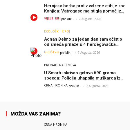
Herojska borba protiv vatrene stihije kod
Konjica: Vatrogascima stigla pomoć iz
Sarajeva, helikopteri i Air Tractori
VIJESTI BIH
prviklik
-
7 Augusta, 2026
udružili snage
EKOLOŠKI HEROJ
Adnan Đelmo za jedan dan sam očistio
od smeća prilaze u 4 hercegovačka
grada: “Danas nisam čistio samo smeće,
DRUŠTVO
prviklik
-
7 Augusta, 2026
čistio sam sliku o nama”
PRONAĐENA DROGA
U Smartu skrivao gotovo 690 grama
speeda: Policija uhapsila muškarca iz
Hercegovine
CRNA HRONIKA
prviklik
-
7 Augusta, 2026
MOŽDA VAS ZANIMA?
CRNA HRONIKA