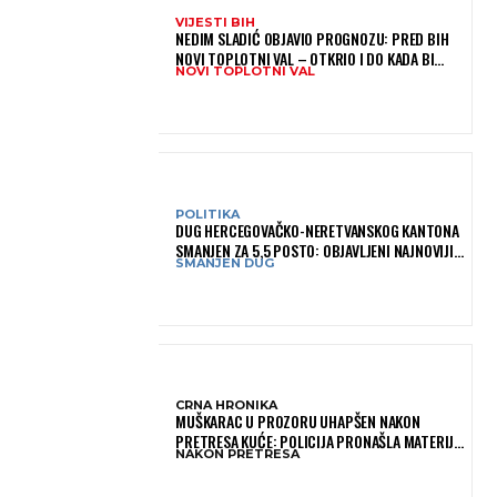
VIJESTI BIH
NEDIM SLADIĆ OBJAVIO PROGNOZU: PRED BIH
NOVI TOPLOTNI VAL – OTKRIO I DO KADA BI
NOVI TOPLOTNI VAL
MOGAO TRAJATI
POLITIKA
DUG HERCEGOVAČKO-NERETVANSKOG KANTONA
SMANJEN ZA 5,5 POSTO: OBJAVLJENI NAJNOVIJI
SMANJEN DUG
PODACI MINISTARSTVA FINANSIJA
CRNA HRONIKA
MUŠKARAC U PROZORU UHAPŠEN NAKON
PRETRESA KUĆE: POLICIJA PRONAŠLA MATERIJU
NAKON PRETRESA
KOJA ASOCIRA NA HEROIN I PRIBOR ZA
KONZUMACIJU