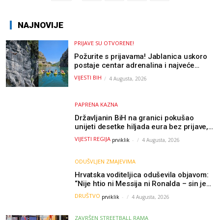
NAJNOVIJE
PRIJAVE SU OTVORENE!
Požurite s prijavama! Jablanica uskoro
postaje centar adrenalina i najveće
outdoor avanture ovog ljeta
VIJESTI BIH
4 Augusta, 2026
PAPRENA KAZNA
Državljanin BiH na granici pokušao
unijeti desetke hiljada eura bez prijave,
uslijedila “paprena” kazna
VIJESTI REGIJA
prviklik
-
4 Augusta, 2026
ODUŠVLJEN ZMAJEVIMA
Hrvatska voditeljica oduševila objavom:
“Nije htio ni Messija ni Ronalda – sin je
želio samo dres Bosne”
DRUŠTVO
prviklik
-
4 Augusta, 2026
ZAVRŠEN STREETBALL RAMA