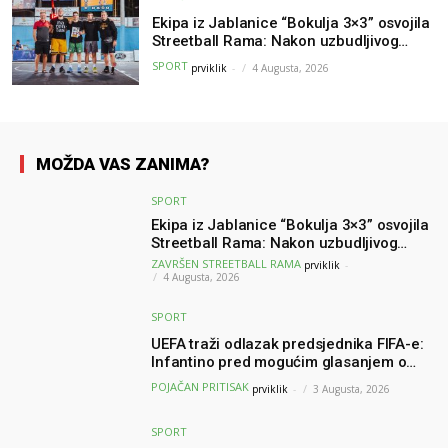
Ekipa iz Jablanice “Bokulja 3×3” osvojila
Streetball Rama: Nakon uzbudljivog
finala poznati svi pobjednici turnira
SPORT
prviklik
-
4 Augusta, 2026
MOŽDA VAS ZANIMA?
SPORT
Ekipa iz Jablanice “Bokulja 3×3” osvojila
Streetball Rama: Nakon uzbudljivog
finala poznati svi pobjednici turnira
ZAVRŠEN STREETBALL RAMA
prviklik
-
4 Augusta, 2026
SPORT
UEFA traži odlazak predsjednika FIFA-e:
Infantino pred mogućim glasanjem o
nepovjerenju
POJAČAN PRITISAK
prviklik
-
3 Augusta, 2026
SPORT