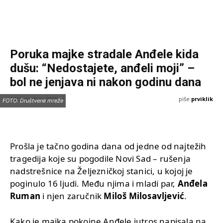
Poruka majke stradale Anđele kida
dušu: “Nedostajete, anđeli moji” –
bol ne jenjava ni nakon godinu dana
piše:
prviklik
1 Novembra, 2025
FOTO: Društvene mreže
Prošla je tačno godina dana od jedne od najtežih
tragedija koje su pogodile Novi Sad – rušenja
nadstrešnice na Željezničkoj stanici, u kojoj je
poginulo 16 ljudi. Među njima i mladi par,
Anđela
Ruman
i njen zaručnik
Miloš Milosavljević
.
Kako je majka pokojne Anđele jutros napisala na