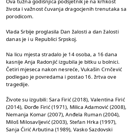
Ova tužna godišnjica podsjetnik je na krhkost
života i važnost čuvanja dragocjenih trenutaka sa
porodicom.
Vlada Srbije proglasila Dan žalosti a dan žalosti
danas je i u Republici Srpskoj.
Na licu mjesta stradalo je 14 osoba, a 16 dana
kasnije Anja Radonjić izgubila je bitku u bolnici.
Četiri mjeseca nakon nesreće, Vukašin Crnčević
podlegao je povredama i postao 16. žrtva ove
tragedije.
Živote su izgubili: Sara Firić (2018), Valentina Firić
(2014), Đorđe Firić (1971), Milica Adamović (2008),
Nemanja Komar (2007), Anđela Ruman (2004),
Miloš Milosavljević (2003), Stefan Hrka (1997),
Sanja Ćirić Arbutina (1989), Vasko Sazdovski