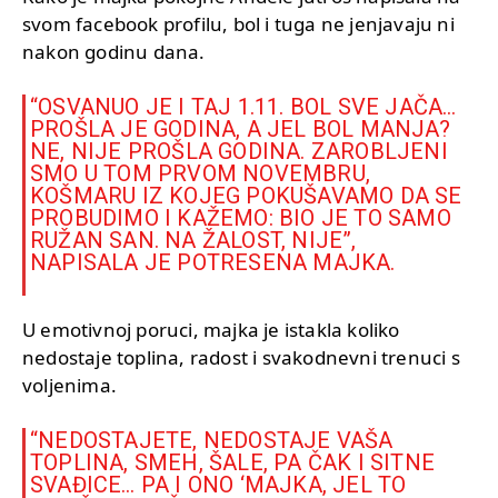
svom facebook profilu, bol i tuga ne jenjavaju ni
nakon godinu dana.
“OSVANUO JE I TAJ 1.11. BOL SVE JAČA…
PROŠLA JE GODINA, A JEL BOL MANJA?
NE, NIJE PROŠLA GODINA. ZAROBLJENI
SMO U TOM PRVOM NOVEMBRU,
KOŠMARU IZ KOJEG POKUŠAVAMO DA SE
PROBUDIMO I KAŽEMO: BIO JE TO SAMO
RUŽAN SAN. NA ŽALOST, NIJE”,
NAPISALA JE POTRESENA MAJKA.
U emotivnoj poruci, majka je istakla koliko
nedostaje toplina, radost i svakodnevni trenuci s
voljenima.
“NEDOSTAJETE, NEDOSTAJE VAŠA
TOPLINA, SMEH, ŠALE, PA ČAK I SITNE
SVAĐICE… PA I ONO ‘MAJKA, JEL TO