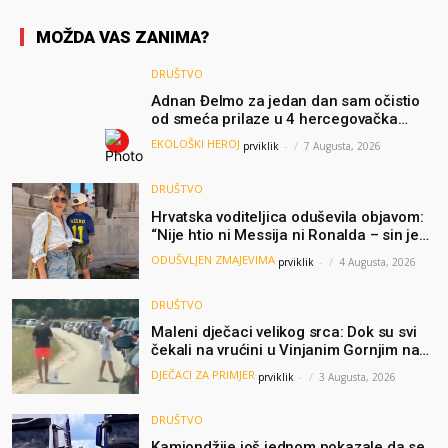
MOŽDA VAS ZANIMA?
DRUŠTVO
Adnan Đelmo za jedan dan sam očistio
od smeća prilaze u 4 hercegovačka
grada: “Danas nisam čistio samo smeće,
EKOLOŠKI HEROJ
prviklik
-
7 Augusta, 2026
čistio sam sliku o nama”
DRUŠTVO
Hrvatska voditeljica oduševila objavom:
“Nije htio ni Messija ni Ronalda – sin je
želio samo dres Bosne”
ODUŠVLJEN ZMAJEVIMA
prviklik
-
4 Augusta, 2026
DRUŠTVO
Maleni dječaci velikog srca: Dok su svi
čekali na vrućini u Vinjanim Gornjim na
granici, Ljubi i Šime su dijelili vodu
DJEČACI ZA PRIMJER
prviklik
-
3 Augusta, 2026
putnicima
DRUŠTVO
Kamiondžije još jednom pokazale da se