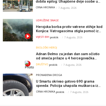
dobila epilog: Uhapšene dvije osobe u
Čapljini i Jablanici
CRNA HRONIKA
7 Augusta, 2026
UDRUŽENE SNAGE
Herojska borba protiv vatrene stihije kod
Konjica: Vatrogascima stigla pomoć iz
Sarajeva, helikopteri i Air Tractori
VIJESTI BIH
prviklik
-
7 Augusta, 2026
udružili snage
EKOLOŠKI HEROJ
Adnan Đelmo za jedan dan sam očistio
od smeća prilaze u 4 hercegovačka
grada: “Danas nisam čistio samo smeće,
DRUŠTVO
prviklik
-
7 Augusta, 2026
čistio sam sliku o nama”
PRONAĐENA DROGA
U Smartu skrivao gotovo 690 grama
speeda: Policija uhapsila muškarca iz
Hercegovine
CRNA HRONIKA
prviklik
-
7 Augusta, 2026