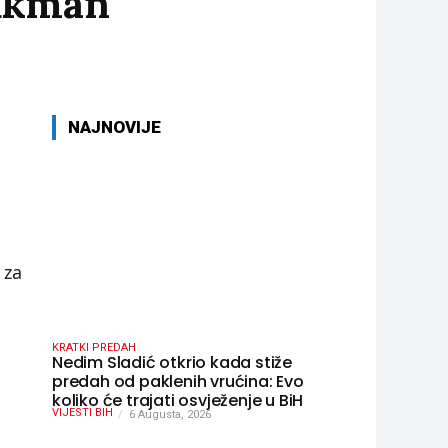
Šukman
NAJNOVIJE
 za
KRATKI PREDAH
Nedim Sladić otkrio kada stiže
predah od paklenih vrućina: Evo
koliko će trajati osvježenje u BiH
VIJESTI BIH
6 Augusta, 2026