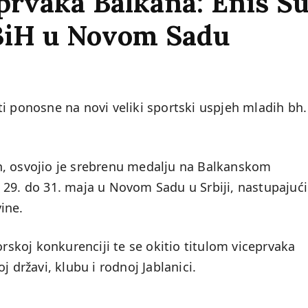
eprvaka Balkana: Enis 
 BiH u Novom Sadu
i ponosne na novi veliki sportski uspjeh mladih bh.
n, osvojio je srebrenu medalju na Balkanskom
 29. do 31. maja u Novom Sadu u Srbiji, nastupajući
ine.
orskoj konkurenciji te se okitio titulom viceprvaka
j državi, klubu i rodnoj Jablanici.