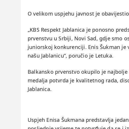
O velikom uspjehu javnost je obavijestio
„KBS Respekt Jablanica je ponosno pred
prvenstvu u Srbiji, Novi Sad, gdje smo 
juniorskoj konkurenciji. Enis Šukman je 
našu Jablanicu“, poručio je Letuka.
Balkansko prvenstvo okupilo je najbolje
medalja potvrda je kvalitetnog rada, di
Jablanica.
Uspjeh Enisa Šukmana predstavlja jedan 
posljednje vrijeme te potvrđuje da se i i