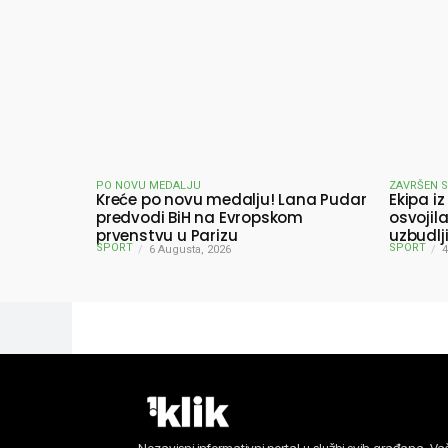
PO NOVU MEDALJU
ZAVRŠEN 
Kreće po novu medalju! Lana Pudar
Ekipa iz
predvodi BiH na Evropskom
osvojil
prvenstvu u Parizu
uzbudlj
SPORT
SPORT
6 Augusta, 2026
pobjedn
4
Nezavisni informativni portal u službi svih građana. Vaš