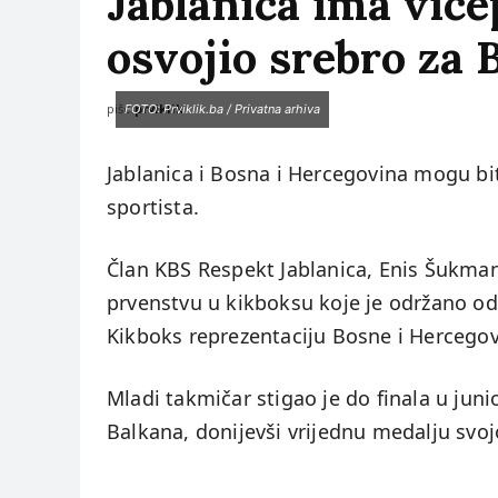
Jablanica ima vic
osvojio srebro za
piše:
prviklik
FOTO: Prviklik.ba / Privatna arhiva
Jablanica i Bosna i Hercegovina mogu bit
sportista.
Član KBS Respekt Jablanica, Enis Šukma
prvenstvu u kikboksu koje je održano od
Kikboks reprezentaciju Bosne i Hercegov
Mladi takmičar stigao je do finala u juni
Balkana, donijevši vrijednu medalju svojo