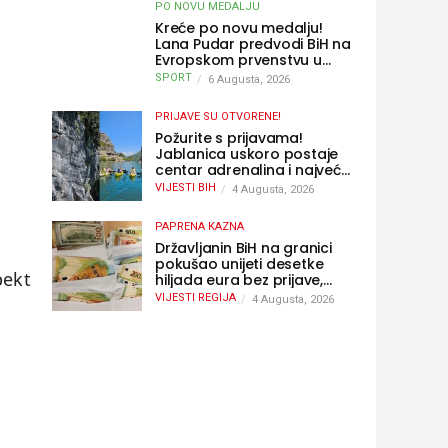
PO NOVU MEDALJU
Kreće po novu medalju!
Lana Pudar predvodi BiH na
Evropskom prvenstvu u
Parizu
SPORT
6 Augusta, 2026
PRIJAVE SU OTVORENE!
Požurite s prijavama!
Jablanica uskoro postaje
centar adrenalina i najveće
outdoor avanture ovog
VIJESTI BIH
4 Augusta, 2026
ljeta
PAPRENA KAZNA
Državljanin BiH na granici
pokušao unijeti desetke
pekt
hiljada eura bez prijave,
uslijedila “paprena” kazna
VIJESTI REGIJA
4 Augusta, 2026