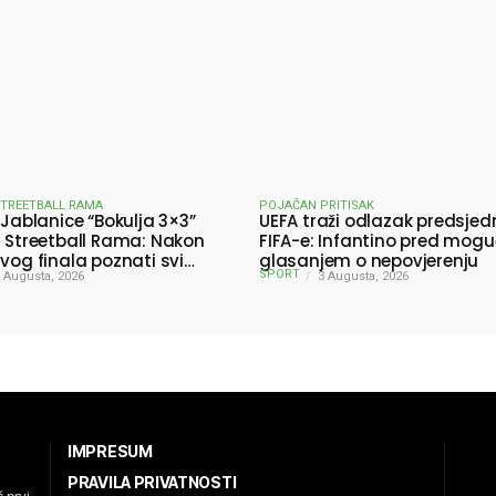
STREETBALL RAMA
POJAČAN PRITISAK
 Jablanice “Bokulja 3×3”
UEFA traži odlazak predsjed
a Streetball Rama: Nakon
FIFA-e: Infantino pred mog
ivog finala poznati svi
glasanjem o nepovjerenju
SPORT
ici turnira
 Augusta, 2026
3 Augusta, 2026
IMPRESUM
PRAVILA PRIVATNOSTI
 prvi