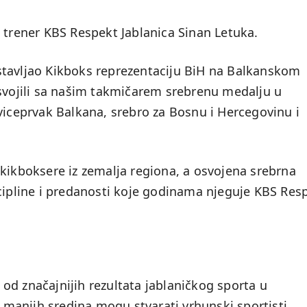
 trener KBS Respekt Jablanica Sinan Letuka.
stavljao Kikboks reprezentaciju BiH na Balkanskom
osvojili sa našim takmičarem srebrenu medalju u
viceprvak Balkana, srebro za Bosnu i Hercegovinu i
 kikboksere iz zemalja regiona, a osvojena srebrna
scipline i predanosti koje godinama njeguje KBS Res
od značajnijih rezultata jablaničkog sporta u
z manjih sredina mogu stvarati vrhunski sportisti