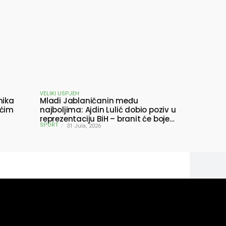
VELIKI USPJEH
nika
Mladi Jablaničanin među
ućim
najboljima: Ajdin Lulić dobio poziv u
reprezentaciju BiH – branit će boje
SPORT
BiH na Slovenia Ball
31 Jula, 2026