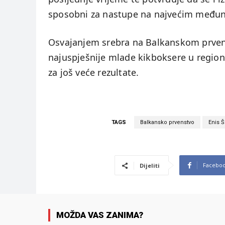
sposobni za nastupe na najvećim među
Osvajanjem srebra na Balkanskom prven
najuspješnije mlade kikboksere u regionu,
za još veće rezultate.
TAGS
Balkansko prvenstvo
Enis 
Facebo
Dijeliti
MOŽDA VAS ZANIMA?