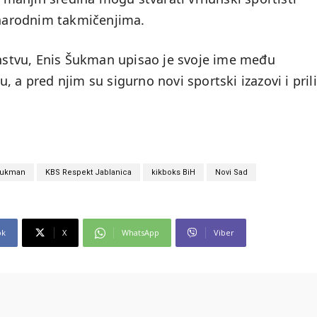
narodnim takmičenjima.
stvu, Enis Šukman upisao je svoje ime među
 a pred njim su sigurno novi sportski izazovi i pril
Šukman
KBS Respekt Jablanica
kikboks BiH
Novi Sad
ok
X
WhatsApp
Viber