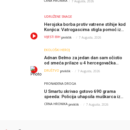
CRNA HRONIKA
7 Augusta, 2026
UDRUŽENE SNAGE
Herojska borba protiv vatrene stihije kod
Konjica: Vatrogascima stigla pomoć iz
Sarajeva, helikopteri i Air Tractori
VIJESTI BIH
prviklik
-
7 Augusta, 2026
udružili snage
EKOLOŠKI HEROJ
Adnan Đelmo za jedan dan sam očistio
od smeća prilaze u 4 hercegovačka
grada: “Danas nisam čistio samo smeće,
DRUŠTVO
prviklik
-
7 Augusta, 2026
čistio sam sliku o nama”
PRONAĐENA DROGA
U Smartu skrivao gotovo 690 grama
speeda: Policija uhapsila muškarca iz
Hercegovine
CRNA HRONIKA
prviklik
-
7 Augusta, 2026