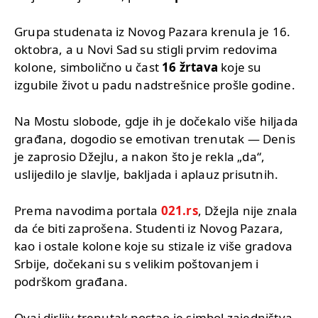
Grupa studenata iz Novog Pazara krenula je 16.
oktobra, a u Novi Sad su stigli prvim redovima
kolone, simbolično u čast
16 žrtava
koje su
izgubile život u padu nadstrešnice prošle godine.
Na Mostu slobode, gdje ih je dočekalo više hiljada
građana, dogodio se emotivan trenutak — Denis
je zaprosio Džejlu, a nakon što je rekla „da“,
uslijedilo je slavlje, bakljada i aplauz prisutnih.
Prema navodima portala
021.rs
, Džejla nije znala
da će biti zaprošena. Studenti iz Novog Pazara,
kao i ostale kolone koje su stizale iz više gradova
Srbije, dočekani su s velikim poštovanjem i
podrškom građana.
Ovaj dirljiv trenutak postao je simbol zajedništva,