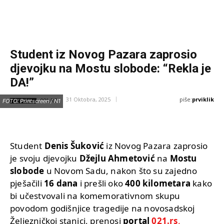
Student iz Novog Pazara zaprosio
djevojku na Mostu slobode: “Rekla je
DA!”
piše:
prviklik
31 Oktobra, 2025
IZVOR:
FOTO: Printscreen / N1
021.RS
Student
Denis Šuković
iz Novog Pazara zaprosio
je svoju djevojku
Džejlu Ahmetović
na
Mostu
slobode
u Novom Sadu, nakon što su zajedno
pješačili
16 dana
i prešli oko
400 kilometara
kako
bi učestvovali na komemorativnom skupu
povodom godišnjice tragedije na novosadskoj
Željezničkoj stanici, prenosi
portal
021.rs
.