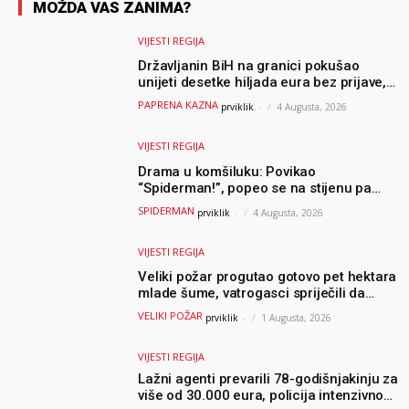
MOŽDA VAS ZANIMA?
VIJESTI REGIJA
Državljanin BiH na granici pokušao
unijeti desetke hiljada eura bez prijave,
uslijedila “paprena” kazna
PAPRENA KAZNA
prviklik
-
4 Augusta, 2026
VIJESTI REGIJA
Drama u komšiluku: Povikao
“Spiderman!”, popeo se na stijenu pa
ostao zarobljen
SPIDERMAN
prviklik
-
4 Augusta, 2026
VIJESTI REGIJA
Veliki požar progutao gotovo pet hektara
mlade šume, vatrogasci spriječili da
dođe do još veće katastrofe
VELIKI POŽAR
prviklik
-
1 Augusta, 2026
VIJESTI REGIJA
Lažni agenti prevarili 78-godišnjakinju za
više od 30.000 eura, policija intenzivno