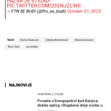
PAZAR JE STIGAO!
PIC.TWITTER.COM/23ENJZL9HI
— FTN SE BUDI (@ftn_se_budi)
October 31, 2025
TAGS
Denis Šuković
Džejla Ahmetović
Most slobode
Novi Sad
prosidba
NAJNOVIJE
UHAPŠENE 2 OSOBE
Provala u Energopetrol kod Konjica
dobila epilog: Uhapšene dvije osobe u
Čapljini i Jablanici