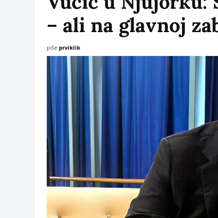
Vučić u Njujorku: 
– ali na glavnoj za
piše:
prviklik