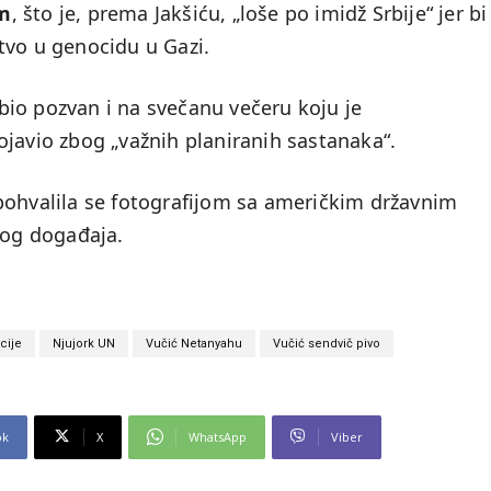
m
, što je, prema Jakšiću, „loše po imidž Srbije“ jer bi
tvo u genocidu u Gazi.
ć bio pozvan i na svečanu večeru koju je
 pojavio zbog „važnih planiranih sastanaka“.
pohvalila se fotografijom sa američkim državnim
og događaja.
cije
Njujork UN
Vučić Netanyahu
Vučić sendvič pivo
ok
X
WhatsApp
Viber