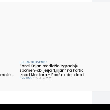
LJILJAN NA FORTICI?
Sanel Kajan predložio izgradnju
spomen-obilježja “Ljiljan” na Fortici
 može li
iznad Mostara – Podšku ideji dao i
POLITIKA
Muhamed ef. Velić
27 Jula, 2026