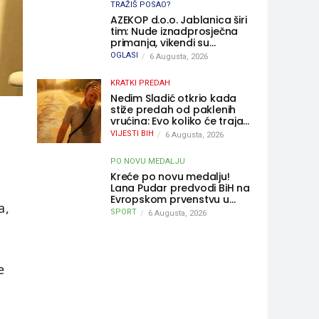
TRAŽIŠ POSAO?
AZEKOP d.o.o. Jablanica širi
tim: Nude iznadprosječna
primanja, vikendi su
slobodni, traži se više
OGLASI
6 Augusta, 2026
radnika
KRATKI PREDAH
Nedim Sladić otkrio kada
stiže predah od paklenih
vrućina: Evo koliko će trajati
osvježenje u BiH
VIJESTI BIH
6 Augusta, 2026
PO NOVU MEDALJU
Kreće po novu medalju!
Lana Pudar predvodi BiH na
Evropskom prvenstvu u
a,
Parizu
SPORT
6 Augusta, 2026
e