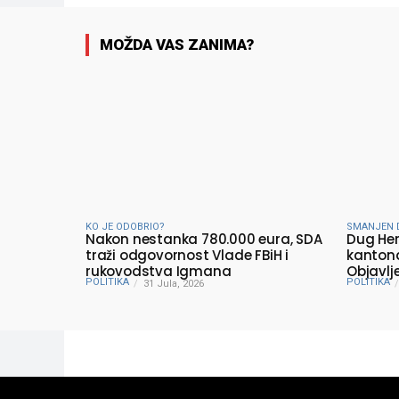
MOŽDA VAS ZANIMA?
KO JE ODOBRIO?
SMANJEN 
Nakon nestanka 780.000 eura, SDA
Dug He
traži odgovornost Vlade FBiH i
kantona
rukovodstva Igmana
Objavlj
POLITIKA
POLITIKA
31 Jula, 2026
Minista