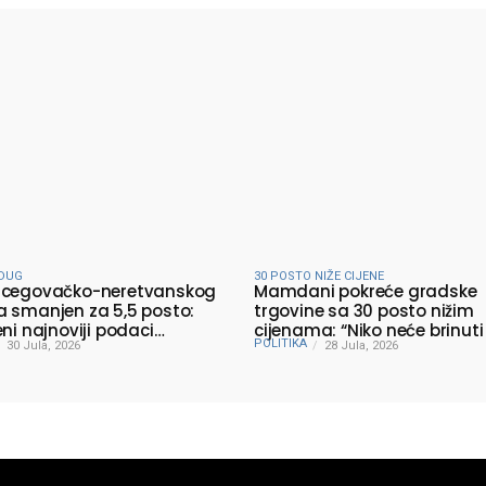
DUG
30 POSTO NIŽE CIJENE
rcegovačko-neretvanskog
Mamdani pokreće gradske
 smanjen za 5,5 posto:
trgovine sa 30 posto nižim
eni najnoviji podaci
cijenama: “Niko neće brinuti
POLITIKA
rstva finansija
30 Jula, 2026
prehraniti svoju porodicu”
28 Jula, 2026