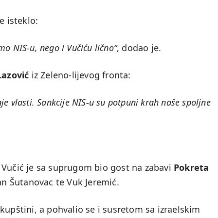
e isteklo:
amo NIS-u, nego i Vučiću lično“
, dodao je.
azović
iz Zeleno-lijevog fronta:
nje vlasti. Sankcije NIS-u su potpuni krah naše spoljne
 Vučić je sa suprugom bio gost na zabavi
Pokreta
agan Šutanovac te Vuk Jeremić.
kupštini, a pohvalio se i susretom sa izraelskim