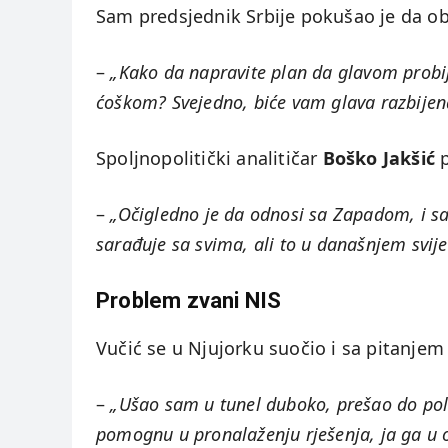
Sam predsjednik Srbije pokušao je da ob
–
„Kako da napravite plan da glavom probije
ćoškom? Svejedno, biće vam glava razbijen
Spoljnopolitički analitičar
Boško Jakšić
p
–
„Očigledno je da odnosi sa Zapadom, i sa 
sarađuje sa svima, ali to u današnjem svije
Problem zvani NIS
Vučić se u Njujorku suočio i sa pitanje
–
„Ušao sam u tunel duboko, prešao do pola
pomognu u pronalaženju rješenja, ja ga u 