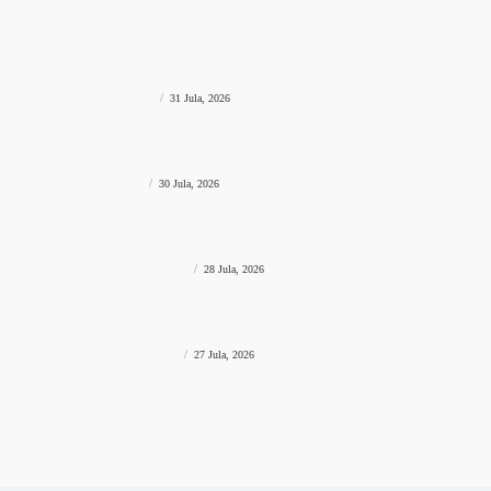
MOŽDA VAS ZANIMA?
POLITIKA
Nakon nestanka 780.000 eura, SDA traži odgovornost Vlade
FBiH i rukovodstva Igmana
KO JE ODOBRIO?
prviklik
-
31 Jula, 2026
POLITIKA
Dug Hercegovačko-neretvanskog kantona smanjen za 5,5
posto: Objavljeni najnoviji podaci Ministarstva finansija
SMANJEN DUG
prviklik
-
30 Jula, 2026
POLITIKA
Mamdani pokreće gradske trgovine sa 30 posto nižim
cijenama: “Niko neće brinuti može li prehraniti svoju porodicu”
30 POSTO NIŽE CIJENE
prviklik
-
28 Jula, 2026
POLITIKA
Sanel Kajan predložio izgradnju spomen-obilježja “Ljiljan” na
Fortici iznad Mostara – Podšku ideji dao i Muhamed ef. Velić
LJILJAN NA FORTICI?
prviklik
-
27 Jula, 2026
Impresum
Pravila privatnosti
Uslovi korištenja
Kontaktirajte nas
© Newspaper WordPress Theme by TagDiv