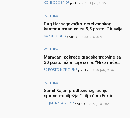
Igmana
KO JE ODOBRIO?
prviklik
-
31 Jula, 2026
POLITIKA
Dug Hercegovačko-neretvanskog
kantona smanjen za 5,5 posto: Objavljeni
najnoviji podaci Ministarstva finansija
SMANJEN DUG
prviklik
-
30 Jula, 2026
POLITIKA
Mamdani pokreće gradske trgovine sa
30 posto nižim cijenama: “Niko neće
brinuti može li prehraniti svoju porodicu”
30 POSTO NIŽE CIJENE
prviklik
-
28 Jula, 2026
POLITIKA
Sanel Kajan predložio izgradnju
spomen-obilježja “Ljiljan” na Fortici
iznad Mostara – Podšku ideji dao i
LJILJAN NA FORTICI?
prviklik
-
27 Jula, 2026
Muhamed ef. Velić