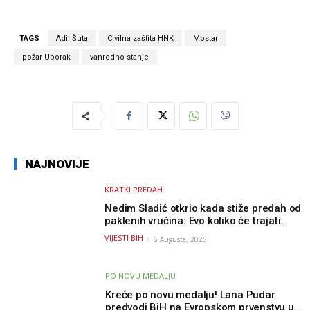
TAGS
Adil Šuta
Civilna zaštita HNK
Mostar
požar Uborak
vanredno stanje
NAJNOVIJE
KRATKI PREDAH
Nedim Sladić otkrio kada stiže predah od
paklenih vrućina: Evo koliko će trajati
osvježenje u BiH
VIJESTI BIH
6 Augusta, 2026
PO NOVU MEDALJU
Kreće po novu medalju! Lana Pudar
predvodi BiH na Evropskom prvenstvu u