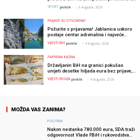
Parizu
SPORT
prviklik
-
6 Augusta, 2026
PRIJAVE SU OTVORENE!
Požurite s prijavama! Jablanica uskoro
postaje centar adrenalina i najveće
outdoor avanture ovog ljeta
VIJESTI BIH
prviklik
-
4 Augusta, 2026
PAPRENA KAZNA
Državljanin BiH na granici pokušao
unijeti desetke hiljada eura bez prijave,
uslijedila “paprena” kazna
VIJESTI REGIJA
prviklik
-
4 Augusta, 2026
MOŽDA VAS ZANIMA?
POLITIKA
Nakon nestanka 780.000 eura, SDA traži
odgovornost Vlade FBiH i rukovodstva