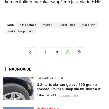
konvertibilnih maraka, saopćeno je iz Vlade HNK.
TAGS
hitna pomoć
Mostar
Prozor Rama
Vlada HNK
vozila hitne pomoći
NAJNOVIJE
PRONAĐENA DROGA
U Smartu skrivao gotovo 690 grama
speeda: Policija uhapsila muškarca iz
Hercegovine
CRNA HRONIKA
7 Augusta, 2026
USPJEH SARAJLIJA