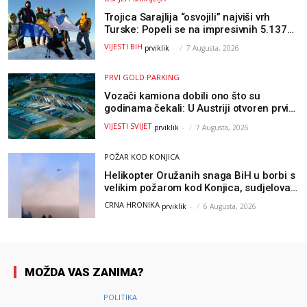
Trojica Sarajlija “osvojili” najviši vrh
Turske: Popeli se na impresivnih 5.137
metara
VIJESTI BIH
prviklik
-
7 Augusta, 2026
PRVI GOLD PARKING
Vozači kamiona dobili ono što su
godinama čekali: U Austriji otvoren prvi
GOLD sigurni parking
VIJESTI SVIJET
prviklik
-
7 Augusta, 2026
POŽAR KOD KONJICA
Helikopter Oružanih snaga BiH u borbi s
velikim požarom kod Konjica, sudjelovao
i Air Tractor
CRNA HRONIKA
prviklik
-
6 Augusta, 2026
MOŽDA VAS ZANIMA?
POLITIKA