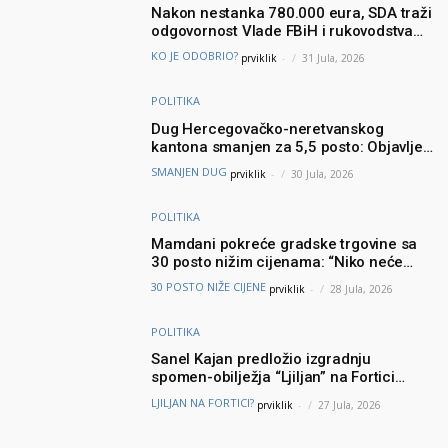
Nakon nestanka 780.000 eura, SDA traži
odgovornost Vlade FBiH i rukovodstva
Igmana
KO JE ODOBRIO?
prviklik
-
31 Jula, 2026
POLITIKA
Dug Hercegovačko-neretvanskog
kantona smanjen za 5,5 posto: Objavljeni
najnoviji podaci Ministarstva finansija
SMANJEN DUG
prviklik
-
30 Jula, 2026
POLITIKA
Mamdani pokreće gradske trgovine sa
30 posto nižim cijenama: “Niko neće
brinuti može li prehraniti svoju porodicu”
30 POSTO NIŽE CIJENE
prviklik
-
28 Jula, 2026
POLITIKA
Sanel Kajan predložio izgradnju
spomen-obilježja “Ljiljan” na Fortici
iznad Mostara – Podšku ideji dao i
LJILJAN NA FORTICI?
prviklik
-
27 Jula, 2026
Muhamed ef. Velić