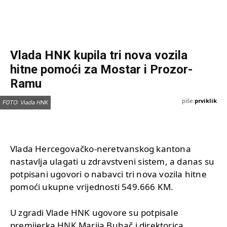
Vlada HNK kupila tri nova vozila
hitne pomoći za Mostar i Prozor-
Ramu
piše:
prviklik
22 Juna, 2026
FOTO: Vlada HNK
Vlada Hercegovačko-neretvanskog kantona
nastavlja ulagati u zdravstveni sistem, a danas su
potpisani ugovori o nabavci tri nova vozila hitne
pomoći ukupne vrijednosti 549.666 KM.
U zgradi Vlade HNK ugovore su potpisale
premijerka HNK Marija Buhač i direktorica