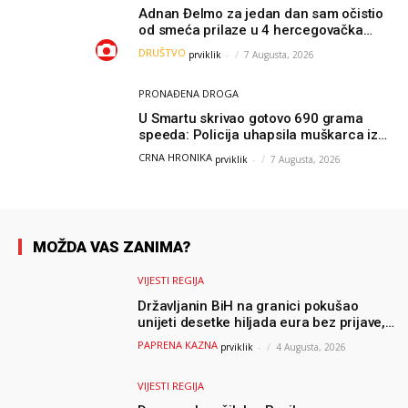
Adnan Đelmo za jedan dan sam očistio
od smeća prilaze u 4 hercegovačka
grada: “Danas nisam čistio samo smeće,
DRUŠTVO
prviklik
-
7 Augusta, 2026
čistio sam sliku o nama”
PRONAĐENA DROGA
U Smartu skrivao gotovo 690 grama
speeda: Policija uhapsila muškarca iz
Hercegovine
CRNA HRONIKA
prviklik
-
7 Augusta, 2026
MOŽDA VAS ZANIMA?
VIJESTI REGIJA
Državljanin BiH na granici pokušao
unijeti desetke hiljada eura bez prijave,
uslijedila “paprena” kazna
PAPRENA KAZNA
prviklik
-
4 Augusta, 2026
VIJESTI REGIJA