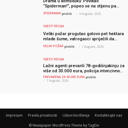
Drama u komšiluku: Povikao
“Spiderman!”, popeo se na stijenu pa
ostao zarobljen
SPIDERMAN
prviklik
-
4 Augusta, 2026
VIJESTI REGIJA
Veliki požar progutao gotovo pet hektara
mlade šume, vatrogasci spriječili da
dođe do još veće katastrofe
VELIKI POŽAR
prviklik
-
1 Augusta, 2026
VIJESTI REGIJA
Lažni agenti prevarili 78-godišnjakinju za
više od 30.000 eura, policija intenzivno
traga za počiniteljima
PREVARENA ZA 30.000 EURA
prviklik
-
1 Augusta, 2026
Impresum
Pravila privatnosti
Uslovi korištenja
Kontaktirajte nas
© Newspaper WordPress Theme by TagDiv