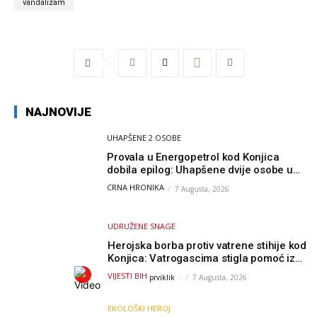
vandalizam
NAJNOVIJE
UHAPŠENE 2 OSOBE
Provala u Energopetrol kod Konjica
dobila epilog: Uhapšene dvije osobe u
Čapljini i Jablanici
CRNA HRONIKA
7 Augusta, 2026
UDRUŽENE SNAGE
Herojska borba protiv vatrene stihije kod
Konjica: Vatrogascima stigla pomoć iz
Sarajeva, helikopteri i Air Tractori
VIJESTI BIH
prviklik
-
7 Augusta, 2026
udružili snage
EKOLOŠKI HEROJ