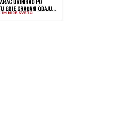
ARAC URINIRAO PO
TU GDJE GRAĐANI ODAJU
 IM NIJE SVETO
ST STRADALIMA U PADU
TREŠNICE