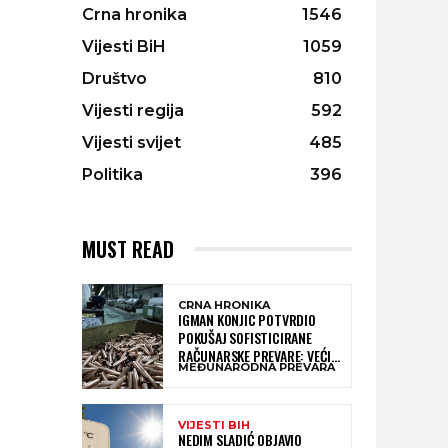
Crna hronika
1546
Vijesti BiH
1059
Društvo
810
Vijesti regija
592
Vijesti svijet
485
Politika
396
MUST READ
CRNA HRONIKA
IGMAN KONJIC POTVRDIO
POKUŠAJ SOFISTICIRANE
RAČUNARSKE PREVARE: VEĆI
MEĐUNARODNA PREVARA
DIO NOVCA BLOKIRAN,
OČEKUJE SE POVRAT
SREDSTAVA
VIJESTI BIH
NEDIM SLADIĆ OBJAVIO