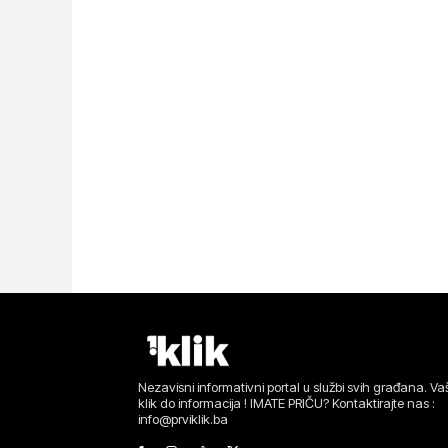
Nezavisni informativni portal u službi svih građana. Vaš
klik do informacija ! IMATE PRIČU? Kontaktirajte nas :
info@prviklik.ba