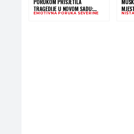
PORUKOM PRISJETILA
MUŠK
TRAGEDIJE U NOVOM SADU:
MJES
EMOTIVNA PORUKA SEVERINE
NIŠTA
“SMRT IH JE ZATEKLA U
POČA
PROLAZU, ALI SJEĆANJE ŽIVI
NADS
ZAUVIJEK”