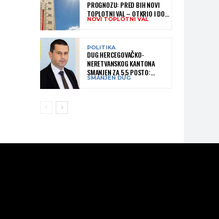
PROGNOZU: PRED BIH NOVI
TOPLOTNI VAL – OTKRIO I DO
NOVI TOPLOTNI VAL
KADA BI MOGAO TRAJATI
POLITIKA
DUG HERCEGOVAČKO-
NERETVANSKOG KANTONA
SMANJEN ZA 5,5 POSTO:
SMANJEN DUG
OBJAVLJENI NAJNOVIJI PODACI
MINISTARSTVA FINANSIJA