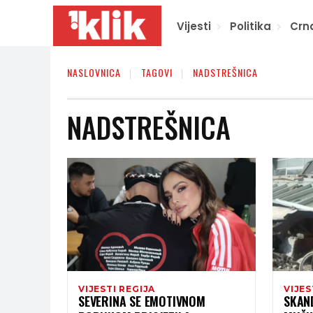
Vijesti
Politika
Crn
NASLOVNICA
TAGOVI
NADSTREŠNICA
NADSTREŠNICA
VIJESTI REGIJA
VIJES
SEVERINA SE EMOTIVNOM
SKAN