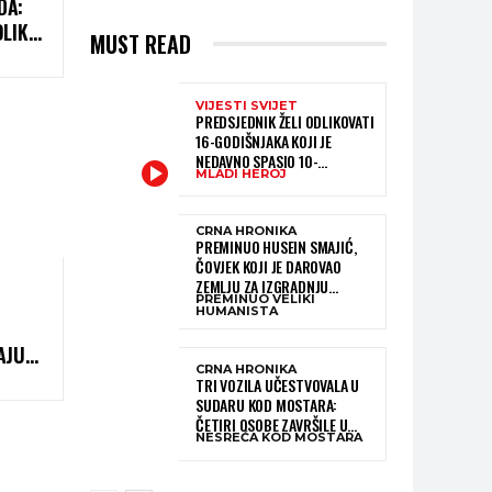
DA:
OLIKO
MUST READ
VIJESTI SVIJET
PREDSJEDNIK ŽELI ODLIKOVATI
16-GODIŠNJAKA KOJI JE
NEDAVNO SPASIO 10-
MLADI HEROJ
GODIŠNJEG DJEČAKA IZ
SMRTONOSNIH VALOVA
CRNA HRONIKA
PREMINUO HUSEIN SMAJIĆ,
ČOVJEK KOJI JE DAROVAO
ZEMLJU ZA IZGRADNJU
PREMINUO VELIKI
KATOLIČKE CRKVE U BUGOJNU
HUMANISTA
AJU
CRNA HRONIKA
ADU
TRI VOZILA UČESTVOVALA U
SUDARU KOD MOSTARA:
ČETIRI OSOBE ZAVRŠILE U
NESREĆA KOD MOSTARA
BOLNICI