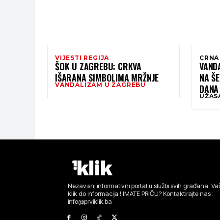
VIJESTI REGIJA
CRNA
ŠOK U ZAGREBU: CRKVA
VANDA
IŠARANA SIMBOLIMA MRŽNJE
NA Š
VANDALIZAM U ZAGREBU
DANA
UŽAS
Nezavisni informativni portal u službi svih građana. Vaš
klik do informacija ! IMATE PRIČU? Kontaktirajte nas :
info@prviklik.ba