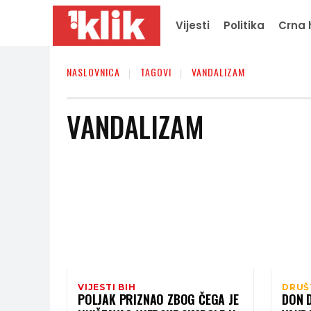
Vijesti
Politika
Crna 
NASLOVNICA
TAGOVI
VANDALIZAM
VANDALIZAM
VIJESTI BIH
DRUŠ
POLJAK PRIZNAO ZBOG ČEGA JE
DON 