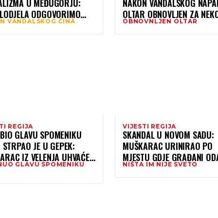
ALIZMA U MEĐUGORJU:
NAKON VANDALSKOG NAPA
ZLODJELA ODGOVORIMO
OLTAR OBNOVLJEN ZA NEK
N VANDALSKOG ČINA
OBNOVNLJEN OLTAR
AVLJU I USTRAJNOM
SATI
TVOM KRUNICE”
TI REGIJA
VIJESTI REGIJA
BIO GLAVU SPOMENIKU
SKANDAL U NOVOM SADU:
I STRPAO JE U GEPEK:
MUŠKARAC URINIRAO PO
ARAC IZ VELENJA UHVAĆEN
MJESTU GDJE GRAĐANI OD
NUO GLAVU SPOMENIKU
NIŠTA IM NIJE SVETO
ODI S HRVATSKIM
POČAST STRADALIMA U P
ICAMA
NADSTREŠNICE