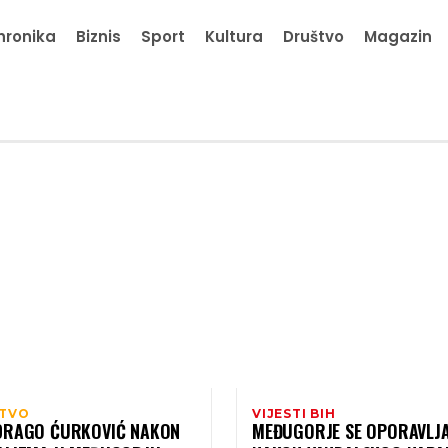
hronika
Biznis
Sport
Kultura
Društvo
Magazin
TVO
VIJESTI BIH
DRAGO ĆURKOVIĆ NAKON
MEĐUGORJE SE OPORAVLJ