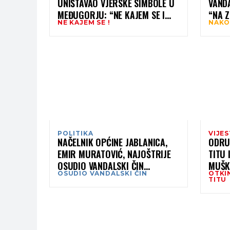
UNIŠTAVAO VJERSKE SIMBOLE U
VAND
MEĐUGORJU: “NE KAJEM SE I
“NA 
NE KAJEM SE !
NAKO
PONOVIO BIH SVE”
LJUB
MOLI
POLITIKA
VIJES
NAČELNIK OPĆINE JABLANICA,
ODRU
EMIR MURATOVIĆ, NAJOŠTRIJE
TITU 
OSUDIO VANDALSKI ČIN
MUŠK
OSUDIO VANDALSKI ČIN
OTKI
OŠTEĆENJA SPOMEN-OBILJEŽJA
U ŠK
TITU
U SOVIĆIMA
TABL