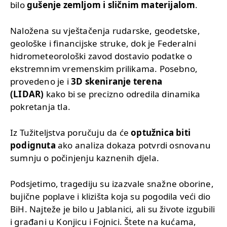
bilo
gušenje zemljom i sličnim materijalom
.
Naložena su vještačenja rudarske, geodetske,
geološke i financijske struke, dok je Federalni
hidrometeorološki zavod dostavio podatke o
ekstremnim vremenskim prilikama. Posebno,
provedeno je i
3D skeniranje terena
(LIDAR)
kako bi se precizno odredila dinamika
pokretanja tla.
Iz Tužiteljstva poručuju da će
optužnica biti
podignuta
ako analiza dokaza potvrdi osnovanu
sumnju o počinjenju kaznenih djela.
Podsjetimo, tragediju su izazvale snažne oborine,
bujične poplave i klizišta koja su pogodila veći dio
BiH. Najteže je bilo u Jablanici, ali su živote izgubili
i građani u Konjicu i Fojnici. Štete na kućama,