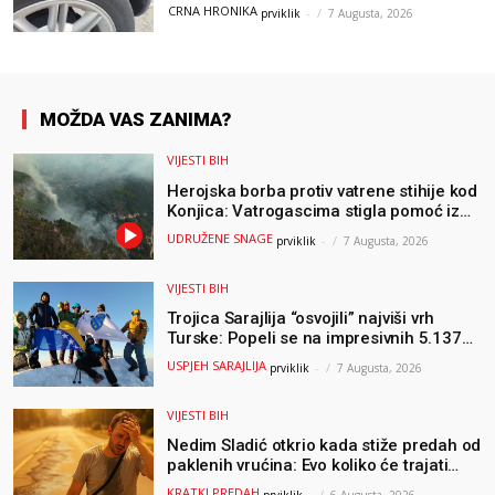
Hercegovine
CRNA HRONIKA
prviklik
-
7 Augusta, 2026
MOŽDA VAS ZANIMA?
VIJESTI BIH
Herojska borba protiv vatrene stihije kod
Konjica: Vatrogascima stigla pomoć iz
Sarajeva, helikopteri i Air Tractori
UDRUŽENE SNAGE
prviklik
-
7 Augusta, 2026
udružili snage
VIJESTI BIH
Trojica Sarajlija “osvojili” najviši vrh
Turske: Popeli se na impresivnih 5.137
metara
USPJEH SARAJLIJA
prviklik
-
7 Augusta, 2026
VIJESTI BIH
Nedim Sladić otkrio kada stiže predah od
paklenih vrućina: Evo koliko će trajati
osvježenje u BiH
KRATKI PREDAH