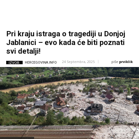
Pri kraju istraga o tragediji u Donjoj
Jablanici – evo kada će biti poznati
svi detalji!
piše:
prviklik
24 Septembra, 2025
IZVOR:
HERCEGOVINA.INFO