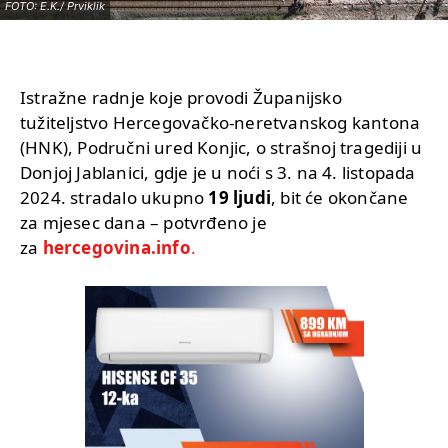
FOTO: E.K./ Prviklik
Istražne radnje koje provodi Županijsko
tužiteljstvo Hercegovačko-neretvanskog kantona
(HNK), Područni ured Konjic, o strašnoj tragediji u
Donjoj Jablanici, gdje je u noći s 3. na 4. listopada
2024. stradalo ukupno
19 ljudi
, bit će okončane
za mjesec dana – potvrđeno je
za
hercegovina.info
.