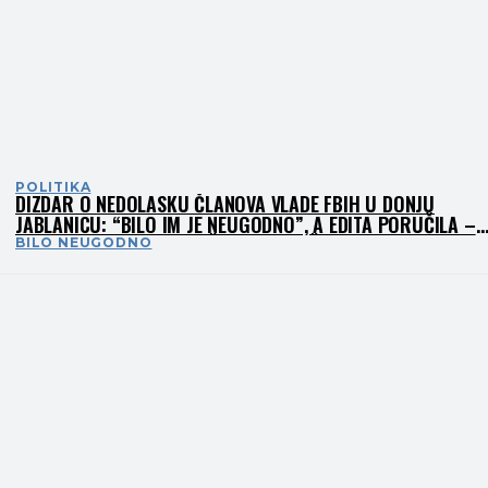
POLITIKA
DIZDAR O NEDOLASKU ČLANOVA VLADE FBIH U DONJU
JABLANICU: “BILO IM JE NEUGODNO”, A EDITA PORUČILA –
“NA NJIHOVU SRAMOTU ŠTO NISU DOŠLI”
BILO NEUGODNO