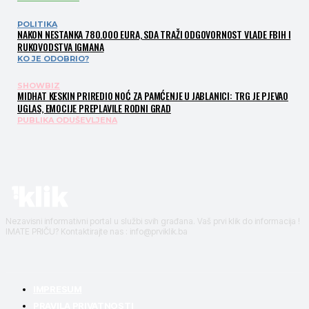
POLITIKA
NAKON NESTANKA 780.000 EURA, SDA TRAŽI ODGOVORNOST VLADE FBIH I
RUKOVODSTVA IGMANA
KO JE ODOBRIO?
SHOWBIZ
MIDHAT KESKIN PRIREDIO NOĆ ZA PAMĆENJE U JABLANICI: TRG JE PJEVAO
UGLAS, EMOCIJE PREPLAVILE RODNI GRAD
PUBLIKA ODUŠEVLJENA
Nezavisni informativni portal u službi svih građana. Vaš prvi klik do informacija !
IMATE PRIČU? Kontaktirajte nas : info@prviklik.ba
IMPRESUM
PRAVILA PRIVATNOSTI