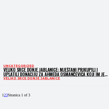
UNCATEGORIZED
VELIKO SRCE DONJE JABLANICE: MJEŠTANI PRIKUPILI I
UPLATILI DONACIJU ZA AHMEDA OSMANČEVIĆA KOJI IM JE
POMAGAO TOKOM POPLAVA
VELIKO SRCE DONJE JABLANICE
1
2
3
Stranica 1 of 3