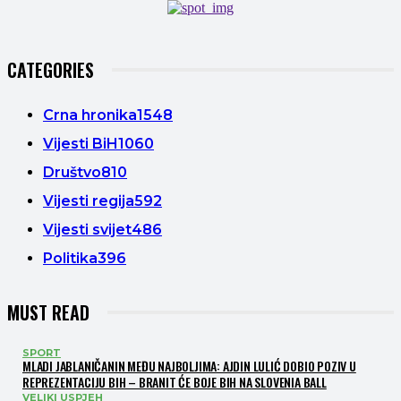
CATEGORIES
Crna hronika
1548
Vijesti BiH
1060
Društvo
810
Vijesti regija
592
Vijesti svijet
486
Politika
396
MUST READ
SPORT
MLADI JABLANIČANIN MEĐU NAJBOLJIMA: AJDIN LULIĆ DOBIO POZIV U
REPREZENTACIJU BIH – BRANIT ĆE BOJE BIH NA SLOVENIA BALL
VELIKI USPJEH