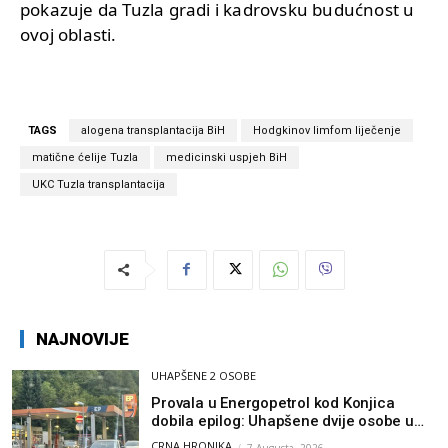
pokazuje da Tuzla gradi i kadrovsku budućnost u
ovoj oblasti.
TAGS
alogena transplantacija BiH
Hodgkinov limfom liječenje
matične ćelije Tuzla
medicinski uspjeh BiH
UKC Tuzla transplantacija
NAJNOVIJE
UHAPŠENE 2 OSOBE
Provala u Energopetrol kod Konjica
dobila epilog: Uhapšene dvije osobe u
Čapljini i Jablanici
CRNA HRONIKA