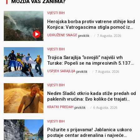
MOŽDA VAS ZANIMA?
VIJESTI BIH
Herojska borba protiv vatrene stihije kod
Konjica: Vatrogascima stigla pomoć iz
Sarajeva, helikopteri i Air Tractori
UDRUŽENE SNAGE
prviklik
-
7 Augusta, 2026
udružili snage
VIJESTI BIH
Trojica Sarajlija “osvojili” najviši vrh
Turske: Popeli se na impresivnih 5.137
metara
USPJEH SARAJLIJA
prviklik
-
7 Augusta, 2026
VIJESTI BIH
Nedim Sladić otkrio kada stiže predah od
paklenih vrućina: Evo koliko će trajati
osvježenje u BiH
KRATKI PREDAH
prviklik
-
6 Augusta, 2026
VIJESTI BIH
Požurite s prijavama! Jablanica uskoro
postaje centar adrenalina i najveće