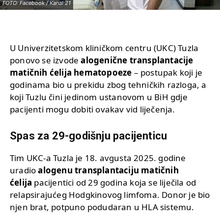
FOTO: Facebook / Kanal 21
U Univerzitetskom kliničkom centru (UKC) Tuzla
ponovo se izvode
alogenične transplantacije
matičnih ćelija hematopoeze
– postupak koji je
godinama bio u prekidu zbog tehničkih razloga, a
koji Tuzlu čini jedinom ustanovom u BiH gdje
pacijenti mogu dobiti ovakav vid liječenja.
Spas za 29-godišnju pacijenticu
Tim UKC-a Tuzla je 18. avgusta 2025. godine
uradio
alogenu transplantaciju matičnih
ćelija
pacijentici od 29 godina koja se liječila od
relapsirajućeg Hodgkinovog limfoma. Donor je bio
njen brat, potpuno podudaran u HLA sistemu.