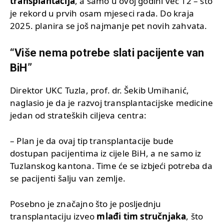
transplantacija
, a samo u ovoj godini već 12 – što
je rekord u prvih osam mjeseci rada. Do kraja
2025. planira se još najmanje pet novih zahvata.
“Više nema potrebe slati pacijente van
BiH”
Direktor UKC Tuzla, prof. dr. Šekib Umihanić,
naglasio je da je razvoj transplantacijske medicine
jedan od strateških ciljeva centra:
– Plan je da ovaj tip transplantacije bude
dostupan pacijentima iz cijele BiH, a ne samo iz
Tuzlanskog kantona. Time će se izbjeći potreba da
se pacijenti šalju van zemlje.
Posebno je značajno što je posljednju
transplantaciju izveo
mlađi tim stručnjaka
, što