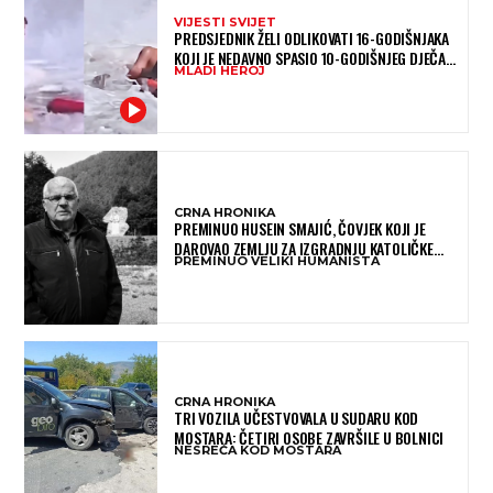
VIJESTI SVIJET
PREDSJEDNIK ŽELI ODLIKOVATI 16-GODIŠNJAKA
KOJI JE NEDAVNO SPASIO 10-GODIŠNJEG DJEČAKA
MLADI HEROJ
IZ SMRTONOSNIH VALOVA
CRNA HRONIKA
PREMINUO HUSEIN SMAJIĆ, ČOVJEK KOJI JE
DAROVAO ZEMLJU ZA IZGRADNJU KATOLIČKE
PREMINUO VELIKI HUMANISTA
CRKVE U BUGOJNU
CRNA HRONIKA
TRI VOZILA UČESTVOVALA U SUDARU KOD
MOSTARA: ČETIRI OSOBE ZAVRŠILE U BOLNICI
NESREĆA KOD MOSTARA