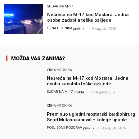
SUDAR NA M-17
Nesreća na M-17 kod Mostara: Jedna
osoba zadobila teške ozlijede
CRNA HRONIKA
prviklik
-
9 Augusta, 2026
MOŽDA VAS ZANIMA?
CRNA HRONIKA
Nesreća na M-17 kod Mostara: Jedna
osoba zadobila teške ozlijede
SUDAR NA M-17
prviklik
-
9 Augusta, 2026
CRNA HRONIKA
Preminuo ugledni mostarski kardiohirurg
Sead Mulahasanović – kolege uputile
emotivnu oproštajnu poruku
POSLJEDNJI POZDRAV
prviklik
-
8 Augusta, 2026