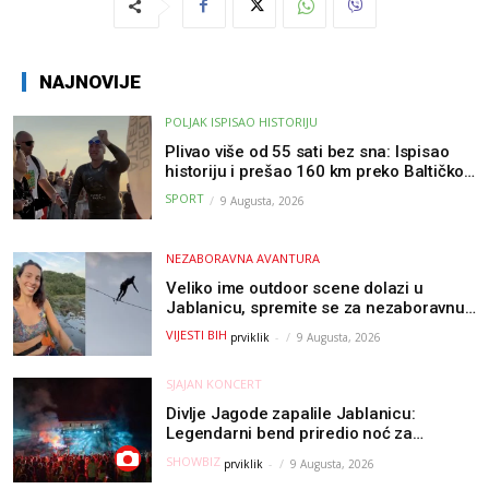
NAJNOVIJE
POLJAK ISPISAO HISTORIJU
Plivao više od 55 sati bez sna: Ispisao
historiju i prešao 160 km preko Baltičkog
mora – a podvig posvetio djeci oboljeloj
SPORT
9 Augusta, 2026
od raka
NEZABORAVNA AVANTURA
Veliko ime outdoor scene dolazi u
Jablanicu, spremite se za nezaboravnu
avanturu (VIDEO) !
VIJESTI BIH
prviklik
-
9 Augusta, 2026
SJAJAN KONCERT
Divlje Jagode zapalile Jablanicu:
Legendarni bend priredio noć za
pamćenje
SHOWBIZ
prviklik
-
9 Augusta, 2026