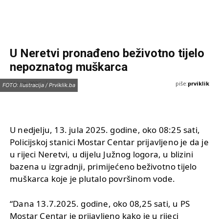
U Neretvi pronađeno beživotno tijelo
nepoznatog muškarca
piše:
prviklik
14 Jula, 2025
FOTO: Ilustracija / Prviklik.ba
U nedjelju, 13. jula 2025. godine, oko 08:25 sati,
Policijskoj stanici Mostar Centar prijavljeno je da je
u rijeci Neretvi, u dijelu Južnog logora, u blizini
bazena u izgradnji, primijećeno beživotno tijelo
muškarca koje je plutalo površinom vode.
“Dana 13.7.2025. godine, oko 08,25 sati, u PS
Mostar Centar je prijavljeno kako je u rijeci