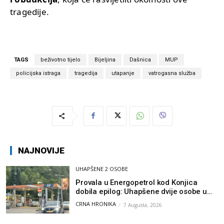
tragedije.
TAGS
beživotno tijelo
Bijeljina
Dašnica
MUP
policijska istraga
tragedija
utapanje
vatrogasna služba
NAJNOVIJE
UHAPŠENE 2 OSOBE
Provala u Energopetrol kod Konjica
dobila epilog: Uhapšene dvije osobe u
Čapljini i Jablanici
CRNA HRONIKA
7 Augusta, 2026