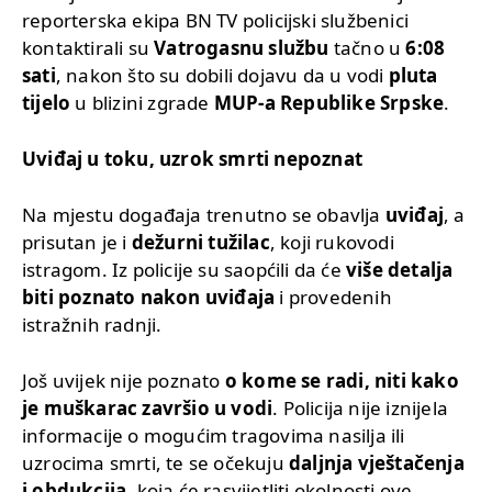
reporterska ekipa BN TV policijski službenici
kontaktirali su
Vatrogasnu službu
tačno u
6:08
sati
, nakon što su dobili dojavu da u vodi
pluta
tijelo
u blizini zgrade
MUP-a Republike Srpske
.
Uviđaj u toku, uzrok smrti nepoznat
Na mjestu događaja trenutno se obavlja
uviđaj
, a
prisutan je i
dežurni tužilac
, koji rukovodi
istragom. Iz policije su saopćili da će
više detalja
biti poznato nakon uviđaja
i provedenih
istražnih radnji.
Još uvijek nije poznato
o kome se radi, niti kako
je muškarac završio u vodi
. Policija nije iznijela
informacije o mogućim tragovima nasilja ili
uzrocima smrti, te se očekuju
daljnja vještačenja
i obdukcija
, koja će rasvijetliti okolnosti ove