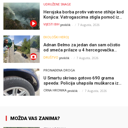
UDRUŽENE SNAGE
Herojska borba protiv vatrene stihije kod
Konjica: Vatrogascima stigla pomoć iz
Sarajeva, helikopteri i Air Tractori
VIJESTI BIH
prviklik
-
7 Augusta, 2026
udružili snage
EKOLOŠKI HEROJ
Adnan Đelmo za jedan dan sam očistio
od smeća prilaze u 4 hercegovačka
grada: “Danas nisam čistio samo smeće,
DRUŠTVO
prviklik
-
7 Augusta, 2026
čistio sam sliku o nama”
PRONAĐENA DROGA
U Smartu skrivao gotovo 690 grama
speeda: Policija uhapsila muškarca iz
Hercegovine
CRNA HRONIKA
prviklik
-
7 Augusta, 2026
MOŽDA VAS ZANIMA?