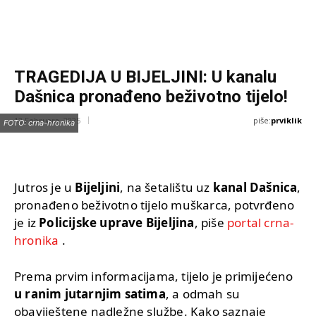
TRAGEDIJA U BIJELJINI: U kanalu
Dašnica pronađeno beživotno tijelo!
piše:
prviklik
12 Februara, 2025
FOTO: crna-hronika
Jutros je u
Bijeljini
, na šetalištu uz
kanal Dašnica
,
pronađeno beživotno tijelo muškarca, potvrđeno
je iz
Policijske uprave Bijeljina
, piše
portal crna-
hronika
.
Prema prvim informacijama, tijelo je primijećeno
u ranim jutarnjim satima
, a odmah su
obaviještene nadležne službe. Kako saznaje