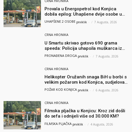
CRNA HRONIKA
Provala u Energopetrol kod Konjica
dobila epilog: Uhapšene dvije osobe u
Čapljini i Jablanici
UHAPŠENE 2 OSOBE
prviklik
-
7 Augusta, 2026
CRNA HRONIKA
U Smartu skrivao gotovo 690 grama
speeda: Policija uhapsila muškarca iz
Hercegovine
PRONAĐENA DROGA
prviklik
-
7 Augusta, 2026
CRNA HRONIKA
Helikopter Oružanih snaga BiH u borbi s
velikim požarom kod Konjica, sudjelovao
i Air Tractor
POŽAR KOD KONJICA
prviklik
-
6 Augusta, 2026
CRNA HRONIKA
Filmska pljačka u Konjicu: Kroz zid došli
do sefa i odnijeli više od 30.000 KM?
FILMSKA PLJAČKA
prviklik
-
4 Augusta, 2026