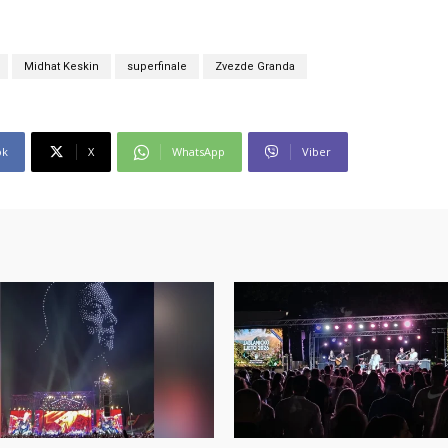
Midhat Keskin
superfinale
Zvezde Granda
ok
X
WhatsApp
Viber