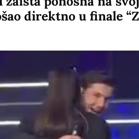
i zaista ponosna na svoj
šao direktno u finale “