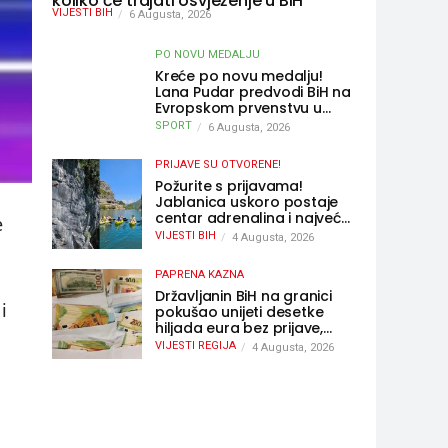
koliko će trajati osvježenje u BiH
VIJESTI BIH
6 Augusta, 2026
PO NOVU MEDALJU
Kreće po novu medalju!
Lana Pudar predvodi BiH na
Evropskom prvenstvu u
Parizu
SPORT
6 Augusta, 2026
PRIJAVE SU OTVORENE!
Požurite s prijavama!
Jablanica uskoro postaje
centar adrenalina i najveće
e
outdoor avanture ovog
VIJESTI BIH
4 Augusta, 2026
ljeta
PAPRENA KAZNA
Državljanin BiH na granici
i
pokušao unijeti desetke
hiljada eura bez prijave,
uslijedila “paprena” kazna
VIJESTI REGIJA
4 Augusta, 2026