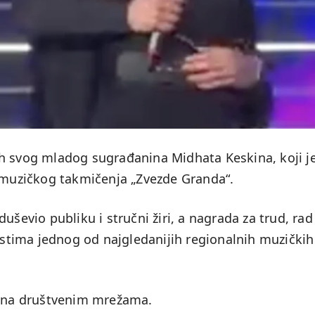
h svog mladog sugrađanina Midhata Keskina, koji j
e muzičkog takmičenja „Zvezde Granda“.
uševio publiku i stručni žiri, a nagrada za trud, rad 
listima jednog od najgledanijih regionalnih muzičkih
t na društvenim mrežama.