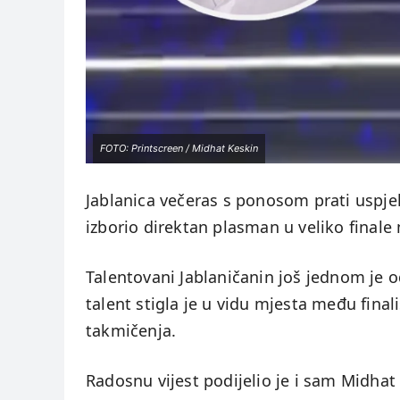
FOTO: Printscreen / Midhat Keskin
Jablanica večeras s ponosom prati uspje
izborio direktan plasman u veliko final
Talentovani Jablaničanin još jednom je od
talent stigla je u vidu mjesta među fina
takmičenja.
Radosnu vijest podijelio je i sam Midha