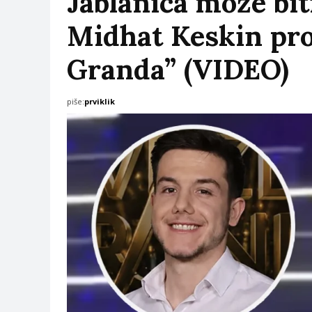
Jablanica može bit
Midhat Keskin pro
Granda” (VIDEO)
piše:
prviklik