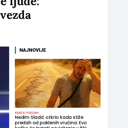
e ljude:
Zvezda
NAJNOVIJE
KRATKI PREDAH
Nedim Sladić otkrio kada stiže
predah od paklenih vrućina: Evo