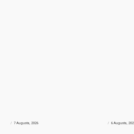
NA DROGA
POŽAR KOD KONJICA
rtu skrivao gotovo 690 grama
Helikopter Oružanih sn
: Policija uhapsila muškarca iz
velikim požarom kod Ko
govine
sudjelovao i Air Tracto
ONIKA
7 Augusta, 2026
CRNA HRONIKA
6 Augusta, 202