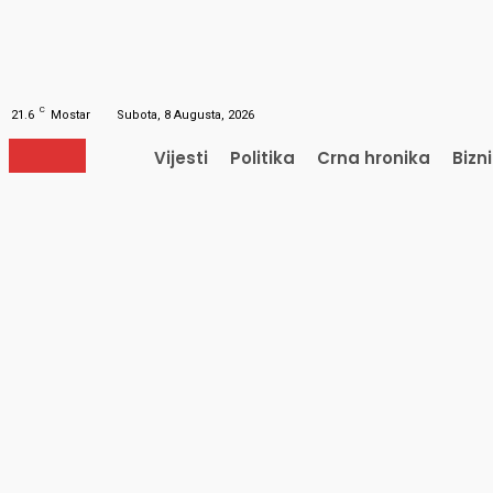
Obnavljanje šifre
Obnovite vašu lozinku
Vaš e-mail
Lozinka će vam biti poslana e-mailom.
C
21.6
Mostar
Subota, 8 Augusta, 2026
Vijesti
Politika
Crna hronika
Bizn