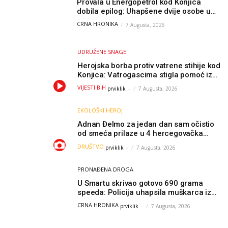
Provala u Energopetrol kod Konjica
dobila epilog: Uhapšene dvije osobe u
Čapljini i Jablanici
CRNA HRONIKA
7 Augusta, 2026
UDRUŽENE SNAGE
Herojska borba protiv vatrene stihije kod
Konjica: Vatrogascima stigla pomoć iz
Sarajeva, helikopteri i Air Tractori
VIJESTI BIH
prviklik
-
7 Augusta, 2026
udružili snage
EKOLOŠKI HEROJ
Adnan Đelmo za jedan dan sam očistio
od smeća prilaze u 4 hercegovačka
grada: “Danas nisam čistio samo smeće,
DRUŠTVO
prviklik
-
7 Augusta, 2026
čistio sam sliku o nama”
PRONAĐENA DROGA
U Smartu skrivao gotovo 690 grama
speeda: Policija uhapsila muškarca iz
Hercegovine
CRNA HRONIKA
prviklik
-
7 Augusta, 2026