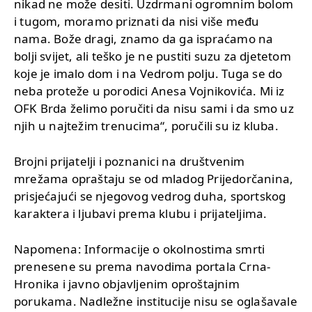
nikad ne može desiti. Uzdrmani ogromnim bolom
i tugom, moramo priznati da nisi više među
nama. Bože dragi, znamo da ga ispraćamo na
bolji svijet, ali teško je ne pustiti suzu za djetetom
koje je imalo dom i na Vedrom polju. Tuga se do
neba proteže u porodici Anesa Vojnikovića. Mi iz
OFK Brda želimo poručiti da nisu sami i da smo uz
njih u najtežim trenucima“, poručili su iz kluba.
Brojni prijatelji i poznanici na društvenim
mrežama opraštaju se od mladog Prijedorčanina,
prisjećajući se njegovog vedrog duha, sportskog
karaktera i ljubavi prema klubu i prijateljima.
Napomena: Informacije o okolnostima smrti
prenesene su prema navodima portala Crna-
Hronika i javno objavljenim oproštajnim
porukama. Nadležne institucije nisu se oglašavale