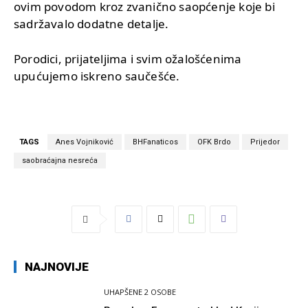
ovim povodom kroz zvanično saopćenje koje bi
sadržavalo dodatne detalje.
Porodici, prijateljima i svim ožalošćenima
upućujemo iskreno saučešće.
TAGS
Anes Vojniković
BHFanaticos
OFK Brdo
Prijedor
saobraćajna nesreća
NAJNOVIJE
UHAPŠENE 2 OSOBE