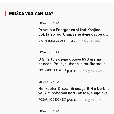
MOŽDA VAS ZANIMA?
CRNA HRONIKA
Provala u Energopetrol kod Konjica
dobila epilog: Uhapšene dvije osobe u
Čapljini i Jablanici
UHAPŠENE 2 OSOBE
prviklik
-
7 Augusta, 2026
CRNA HRONIKA
U Smartu skrivao gotovo 690 grama
speeda: Policija uhapsila muškarca iz
Hercegovine
PRONAĐENA DROGA
prviklik
-
7 Augusta, 2026
CRNA HRONIKA
Helikopter Oružanih snaga BiH u borbi s
velikim požarom kod Konjica, sudjelovao
i Air Tractor
POŽAR KOD KONJICA
prviklik
-
6 Augusta, 2026
CRNA HRONIKA