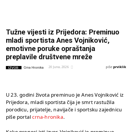
Tužne vijesti iz Prijedora: Preminuo
mladi sportista Anes Vojniković,
emotivne poruke opraštanja
preplavile društvene mreže
piše:
prviklik
20 Juna, 2026
IZVOR:
Crna Hronika
U 23. godini života preminuo je Anes Vojniković iz
Prijedora, mladi sportista čija je smrt rastužila
porodicu, prijatelje, navijače i sportsku zajednicu
piše portal
crna-hronika
.
Kako prenosi isti izvor, Vojniković je preminuo