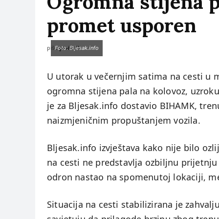
Ogromna stijena pa
promet usporen
piše:
prviklik
Foto: Bljesak.info
U utorak u večernjim satima na cesti u m
ogromna stijena pala na kolovoz, uzrok
je za Bljesak.info dostavio BIHAMK, tren
naizmjeničnim propuštanjem vozila.
Bljesak.info izvještava kako nije bilo ozl
na cesti ne predstavlja ozbiljnu prijetnj
odron nastao na spomenutoj lokaciji, međ
Situacija na cesti stabilizirana je zahvalj