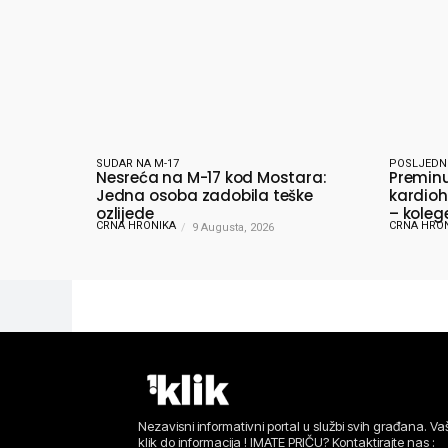
SUDAR NA M-17
POSLJEDN
Nesreća na M-17 kod Mostara:
Preminu
Jedna osoba zadobila teške
kardioh
ozlijede
– koleg
CRNA HRONIKA
CRNA HRO
9 Augusta, 2026
oprošta
Nezavisni informativni portal u službi svih građana. Vaš
klik do informacija ! IMATE PRIČU? Kontaktirajte nas :