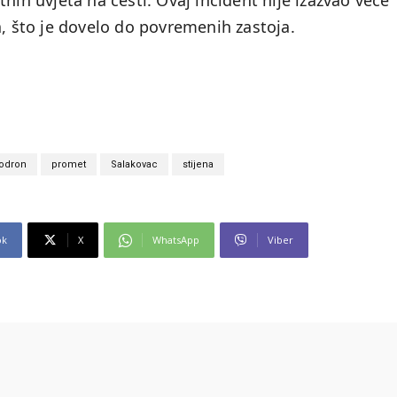
nih uvjeta na cesti. Ovaj incident nije izazvao veće
a, što je dovelo do povremenih zastoja.
odron
promet
Salakovac
stijena
ok
X
WhatsApp
Viber