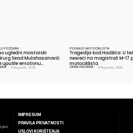
JI POZDRAV
POGINUO MOTOCIKLISTA
o ugledni mostarski
Tragedija kod Hadžića: U te
irurg Sead Mulahasanović
nesreći na magistrali M-17 
e uputile emotivnu
motociklista
NIKA
CRNA HRONIKA
jnu poruku
8 Augusta, 2026
8 Augusta, 2026
IMPRESUM
PRAVILA PRIVATNOSTI
 prvi
USLOVI KORIŠTENJA