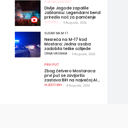
SJAJAN KONCERT
Divlje Jagode zapalile
Jablanicu: Legendarni bend
priredio noć za pamćenje
SHOWBIZ
9 Augusta, 2026
SUDAR NA M-17
Nesreća na M-17 kod
Mostara: Jedna osoba
zadobila teške ozlijede
CRNA HRONIKA
9 Augusta, 2026
PRVI PUT
Zbog četvero Mostaraca
prvi put se zavijorila
zastava BiH na najvećoj AI
olimpijadi, a sada je njihov
VIJESTI BIH
8 Augusta, 2026
mentor postao član
komiteta Međunarodne
olimpijade iz...