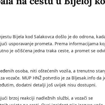
la na cestu u Bijeloj k
jestu Bijela kod Salakovca došlo je do odrona, kada
ujući usporavanje prometa. Prema informacijama ko
utno je očišćena jedna traka ceste, a promet se odvi
ijeđenih osoba, niti oštećenih vozila, a trenutno stan
u za vozače. MUP HNŽ potvrdio je za Bljesak.info da j
utim, dodatni detalji još uvijek nisu dostupni.
ujući brzoj reakciji nadležnih službi, a vozači se