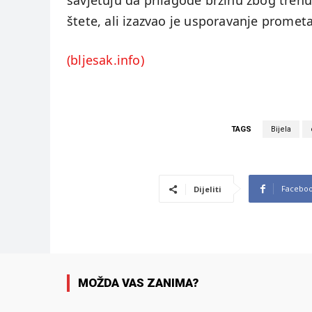
savjetuju da prilagode brzinu zbog trenut
štete, ali izazvao je usporavanje promet
(bljesak.info)
TAGS
Bijela
Facebo
Dijeliti
MOŽDA VAS ZANIMA?