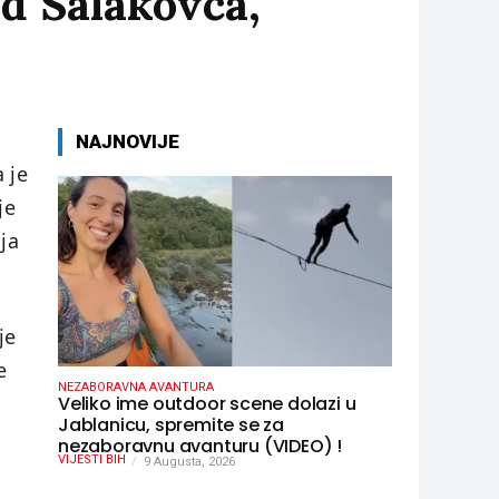
od Salakovca,
NAJNOVIJE
 je
je
ja
je
e
NEZABORAVNA AVANTURA
Veliko ime outdoor scene dolazi u
Jablanicu, spremite se za
nezaboravnu avanturu (VIDEO) !
VIJESTI BIH
9 Augusta, 2026