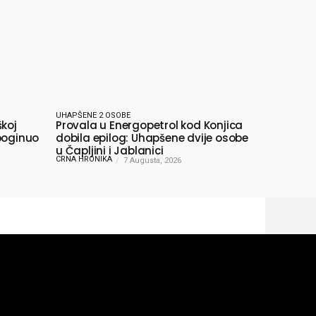
UHAPŠENE 2 OSOBE
škoj
Provala u Energopetrol kod Konjica
poginuo
dobila epilog: Uhapšene dvije osobe
u Čapljini i Jablanici
CRNA HRONIKA
7 Augusta, 2026