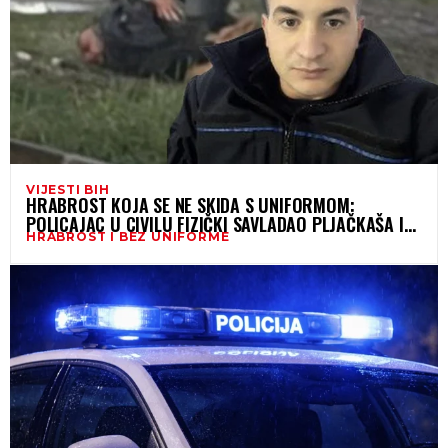
VIJESTI BIH
HRABROST KOJA SE NE SKIDA S UNIFORMOM:
POLICAJAC U CIVILU FIZIČKI SAVLADAO PLJAČKAŠA I
HRABROST I BEZ UNIFORME
ZADRŽAO DO DOLASKA KOLEGA