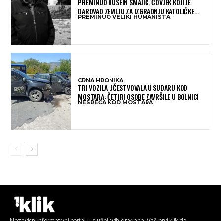
PREMINUO HUSEIN SMAJIĆ, ČOVJEK KOJI JE
DAROVAO ZEMLJU ZA IZGRADNJU KATOLIČKE
PREMINUO VELIKI HUMANISTA
CRKVE U BUGOJNU
CRNA HRONIKA
TRI VOZILA UČESTVOVALA U SUDARU KOD
MOSTARA: ČETIRI OSOBE ZAVRŠILE U BOLNICI
NESREĆA KOD MOSTARA
Nezavisni informativni portal u službi svih građana. Vaš prvi klik do