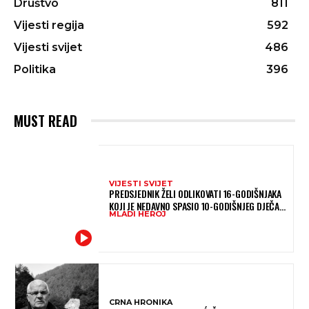
Društvo
811
Vijesti regija
592
Vijesti svijet
486
Politika
396
MUST READ
VIJESTI SVIJET
PREDSJEDNIK ŽELI ODLIKOVATI 16-GODIŠNJAKA
KOJI JE NEDAVNO SPASIO 10-GODIŠNJEG DJEČAKA
MLADI HEROJ
IZ SMRTONOSNIH VALOVA
CRNA HRONIKA