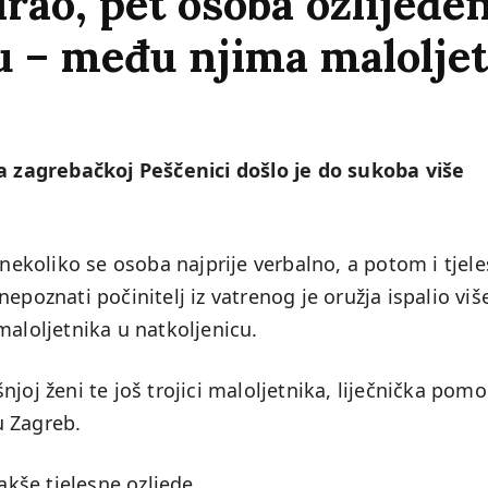
irao, pet osoba ozlijeđe
u – među njima maloljet
na zagrebačkoj Peščenici došlo je do sukoba više
koliko se osoba najprije verbalno, a potom i tjel
epoznati počinitelj iz vatrenog je oružja ispalio viš
maloljetnika u natkoljenicu.
joj ženi te još trojici maloljetnika, liječnička pomo
u Zagreb.
akše tjelesne ozljede.