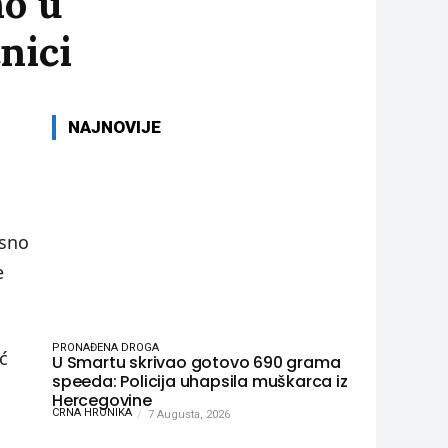
no u
nici
NAJNOVIJE
esno
e
PRONAĐENA DROGA
ć
U Smartu skrivao gotovo 690 grama
speeda: Policija uhapsila muškarca iz
Hercegovine
CRNA HRONIKA
7 Augusta, 2026