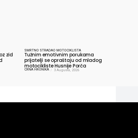
SMRTNO STRADAO MOTOCIKLISTA
oz zid
Tužnim emotivnim porukama
od
prijatelji se opraštaju od mladog
motocikliste Husnije Porča
CRNA HRONIKA
3 Augusta, 2026