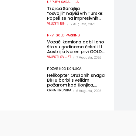
USPJEH SARAJLIJA
Trojica Sarajlija
“osvojili” najviši vrh Turske:
Popeli se na impresivnih
5.137 metara
VIJESTI BIH
7 Augusta, 2026
PRVI GOLD PARKING
Vozači kamiona dobili ono
što su godinama čekali: U
Austriji otvoren prvi GOLD
sigurni parking
VIJESTI SVIJET
7 Augusta, 2026
POŽAR KOD KONJICA
Helikopter Oružanih snaga
BiH u borbi s velikim
požarom kod Konjica,
sudjelovao i Air Tractor
CRNA HRONIKA
6 Augusta, 2026