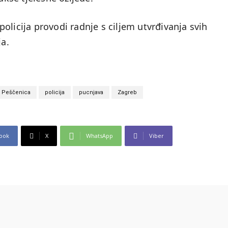
 policija provodi radnje s ciljem utvrđivanja svih
ja.
Peščenica
policija
pucnjava
Zagreb
ook
X
WhatsApp
Viber