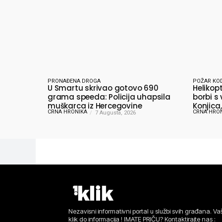
PRONAĐENA DROGA
POŽAR KO
U Smartu skrivao gotovo 690
Helikop
grama speeda: Policija uhapsila
borbi s
muškarca iz Hercegovine
Konjica,
CRNA HRONIKA
CRNA HRO
7 Augusta, 2026
Nezavisni informativni portal u službi svih građana. Vaš
klik do informacija ! IMATE PRIČU? Kontaktirajte nas :