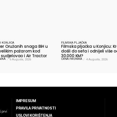
D KONJICA
FILMSKA PLJAČKA
ter Oružanih snaga BiH u
Filmska pljačka u Konjicu: Kr
 velikim požarom kod
došli do sefa i odnijeli više 
 sudjelovao i Air Tractor
30.000 KM?
NIKA
CRNA HRONIKA
6 Augusta, 2026
4 Augusta, 2026
IMPRESUM
PRAVILA PRIVATNOSTI
 prvi
USLOVI KORIŠTENJA