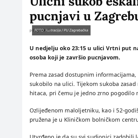
Ulični sukob eskal
pucnjavi u Zagreb
piše:
prviklik
FOTO: ilustracija / PU Zagrebačka
U nedjelju oko 23:15 u ulici Vrtni put 
osoba koji je završio pucnjavom.
Prema zasad dostupnim informacijama, ne
sukobilo na ulici. Tijekom sukoba zasad n
hitaca, pri čemu je jedno zrno pogodilo 
Ozlijeđenom maloljetniku, kao i 52-godišn
pružena je u Kliničkom bolničkom centr
Utvrđeno je da su svi sudionici zadobili l