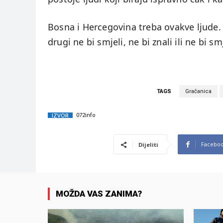
Bosna i Hercegovina treba ovakve ljude.
drugi ne bi smjeli, ne bi znali ili ne bi smj
TAGS
Gračanica
IZVOR
072info
Facebo
Dijeliti
MOŽDA VAS ZANIMA?