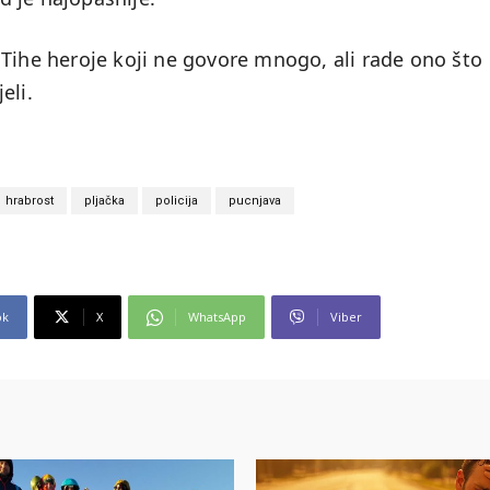
 Tihe heroje koji ne govore mnogo, ali rade ono što
eli.
hrabrost
pljačka
policija
pucnjava
ok
X
WhatsApp
Viber