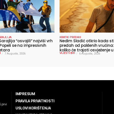
RAJLIJA
KRATKI PREDAH
Sarajlija “osvojili” najviši vrh
Nedim Sladić otkrio kada st
 Popeli se na impresivnih
predah od paklenih vrućina:
etara
koliko će trajati osvježenje u
H
VIJESTI BIH
7 Augusta, 2026
6 Augusta, 2026
IMPRESUM
PRAVILA PRIVATNOSTI
 prvi
USLOVI KORIŠTENJA