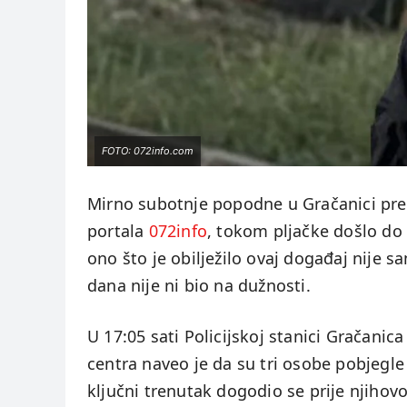
FOTO: 072info.com
Mirno subotnje popodne u Gračanici pret
portala
072info
, tokom pljačke došlo do 
ono što je obilježilo ovaj događaj nije s
dana nije ni bio na dužnosti.
U 17:05 sati Policijskoj stanici Gračanica
centra naveo je da su tri osobe pobjegle
ključni trenutak dogodio se prije njihov