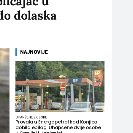
licajac u
 do dolaska
NAJNOVIJE
UHAPŠENE 2 OSOBE
Provala u Energopetrol kod Konjica
dobila epilog: Uhapšene dvije osobe