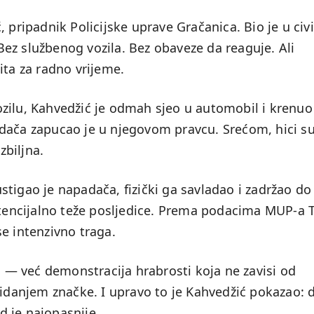
 pripadnik Policijske uprave Gračanica. Bio je u civi
ez službenog vozila. Bez obaveze da reaguje. Ali
ita za radno vrijeme.
zilu, Kahvedžić je odmah sjeo u automobil i krenuo
dača zapucao je u njegovom pravcu. Srećom, hici s
zbiljna.
tigao je napadača, fizički ga savladao i zadržao do
potencijalno teže posljedice. Prema podacima MUP-a 
e intenzivno traga.
ja — već demonstracija hrabrosti koja ne zavisi od
kidanjem značke. I upravo to je Kahvedžić pokazao: 
ad je najopasnije.