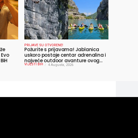
PRIJAVE SU OTVORENE!
iže
Požurite s prijavama! Jablanica
 Evo
uskoro postaje centar adrenalina i
 BiH
najveće outdoor avanture ovog
VIJESTI BIH
ljeta
4 Augusta, 2026