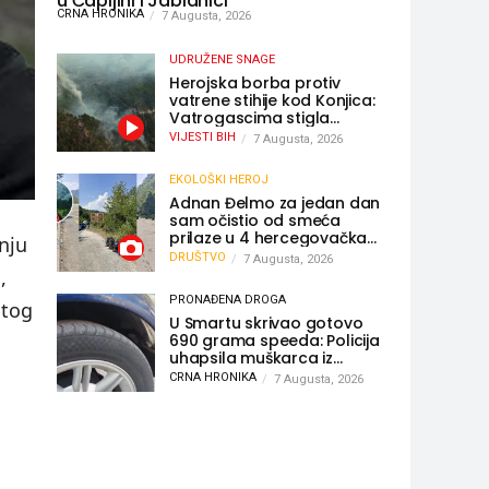
u Čapljini i Jablanici
CRNA HRONIKA
7 Augusta, 2026
UDRUŽENE SNAGE
Herojska borba protiv
vatrene stihije kod Konjica:
Vatrogascima stigla
pomoć iz Sarajeva,
VIJESTI BIH
7 Augusta, 2026
helikopteri i Air Tractori
udružili snage
EKOLOŠKI HEROJ
Adnan Đelmo za jedan dan
sam očistio od smeća
prilaze u 4 hercegovačka
nju
grada: “Danas nisam čistio
DRUŠTVO
7 Augusta, 2026
samo smeće, čistio sam
,
sliku o nama”
PRONAĐENA DROGA
 tog
U Smartu skrivao gotovo
690 grama speeda: Policija
uhapsila muškarca iz
Hercegovine
CRNA HRONIKA
7 Augusta, 2026