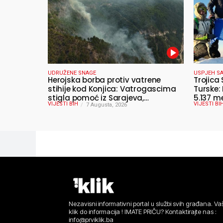
UDRUŽENE SNAGE
USPJEH SA
Herojska borba protiv vatrene
Trojica 
stihije kod Konjica: Vatrogascima
Turske:
stigla pomoć iz Sarajeva,
5.137 m
VIJESTI BIH
VIJESTI BI
helikopteri i Air Tractori udružili
7 Augusta, 2026
snage
Nezavisni informativni portal u službi svih građana. Vaš
klik do informacija ! IMATE PRIČU? Kontaktirajte nas :
info@prviklik.ba