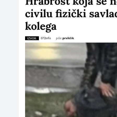
Hrabrost koja se n
civilu fizički savl
kolega
piše:
prviklik
IZVOR:
072info