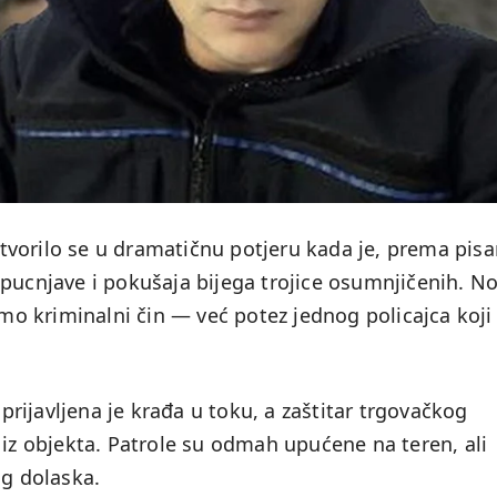
vorilo se u dramatičnu potjeru kada je, prema pisa
pucnjave i pokušaja bijega trojice osumnjičenih. No
amo kriminalni čin — već potez jednog policajca koji
 prijavljena je krađa u toku, a zaštitar trgovačkog
 iz objekta. Patrole su odmah upućene na teren, ali
og dolaska.