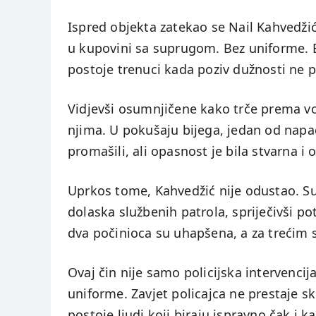
Ispred objekta zatekao se Nail Kahvedžić,
u kupovini sa suprugom. Bez uniforme. B
postoje trenuci kada poziv dužnosti ne p
Vidjevši osumnjičene kako trče prema vo
njima. U pokušaju bijega, jedan od napa
promašili, ali opasnost je bila stvarna i o
Uprkos tome, Kahvedžić nije odustao. Sus
dolaska službenih patrola, spriječivši 
dva počinioca su uhapšena, a za trećim s
Ovaj čin nije samo policijska intervenci
uniforme. Zavjet policajca ne prestaje s
postoje ljudi koji biraju ispravno čak i k