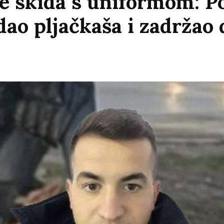
e skida s uniformom: Po
adao pljačkaša i zadržao