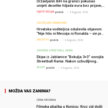
Državljanin BiH na granici pokušao
unijeti desetke hiljada eura bez prijave,
uslijedila “paprena” kazna
VIJESTI REGIJA
prviklik
-
4 Augusta, 2026
ODUŠVLJEN ZMAJEVIMA
Hrvatska voditeljica oduševila objavom:
“Nije htio ni Messija ni Ronalda – sin je
želio samo dres Bosne”
DRUŠTVO
prviklik
-
4 Augusta, 2026
ZAVRŠEN STREETBALL RAMA
Ekipa iz Jablanice “Bokulja 3×3” osvojila
Streetball Rama: Nakon uzbudljivog
finala poznati svi pobjednici turnira
SPORT
prviklik
-
4 Augusta, 2026
MOŽDA VAS ZANIMA?
CRNA HRONIKA
Filmska pljačka u Konjicu: Kroz zid došli