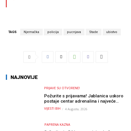
TAGS
Njemačka
policija
pucnjava
Stade
ubistvo
NAJNOVIJE
PRIJAVE SU OTVORENE!
Požurite s prijavama! Jablanica uskoro
postaje centar adrenalina i najveće
outdoor avanture ovog ljeta
VIJESTI BIH
4 Augusta, 2026
PAPRENA KAZNA