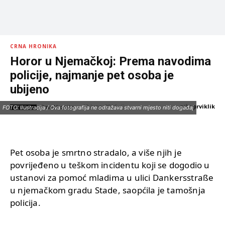
CRNA HRONIKA
Horor u Njemačkoj: Prema navodima
policije, najmanje pet osoba je
ubijeno
piše:
prviklik
29 Juna, 2026
IZVOR:
FOTO: Ilustracija / Ova fotografija ne odražava stvarni mjesto niti događaj
Crna-Hronika
Pet osoba je smrtno stradalo, a više njih je
povrijeđeno u teškom incidentu koji se dogodio u
ustanovi za pomoć mladima u ulici Dankersstraße
u njemačkom gradu Stade, saopćila je tamošnja
policija.