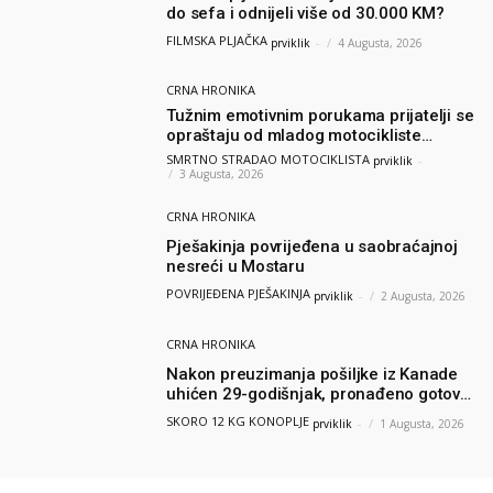
do sefa i odnijeli više od 30.000 KM?
FILMSKA PLJAČKA
prviklik
-
4 Augusta, 2026
CRNA HRONIKA
Tužnim emotivnim porukama prijatelji se
opraštaju od mladog motocikliste
Husnije Porča
SMRTNO STRADAO MOTOCIKLISTA
prviklik
-
3 Augusta, 2026
CRNA HRONIKA
Pješakinja povrijeđena u saobraćajnoj
nesreći u Mostaru
POVRIJEĐENA PJEŠAKINJA
prviklik
-
2 Augusta, 2026
CRNA HRONIKA
Nakon preuzimanja pošiljke iz Kanade
uhićen 29-godišnjak, pronađeno gotovo
12 kilograma konoplje
SKORO 12 KG KONOPLJE
prviklik
-
1 Augusta, 2026