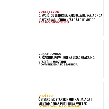
VIJESTI SVIJET
DJEVOJČICU JE NOSILA NABUJALA RIJEKA, A ONDA
JE NEZNANAC UČINIO NEŠTO ŠTO JE MNOGE
SPASIO DJEVOJČICU
OSTAVILO BEZ RIJEČI
CRNA HRONIKA
PJEŠAKINJA POVRIJEĐENA U SAOBRAĆAJNOJ
NESREĆI U MOSTARU
POVRIJEĐENA PJEŠAKINJA
DRUŠTVO
ČETVERO MOSTARSKIH GIMNAZIJALACA I
MENTOR DANAS PUTUJU NA SVJETSKU
OTPUTOVALI NA OLIMPIJADU
OLIMPIJADU IZ AI: PREDSTAVLJAT ĆE BIH MEĐU