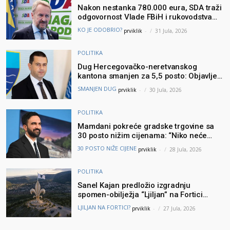
Nakon nestanka 780.000 eura, SDA traži
odgovornost Vlade FBiH i rukovodstva
Igmana
KO JE ODOBRIO?
prviklik
-
31 Jula, 2026
POLITIKA
Dug Hercegovačko-neretvanskog
kantona smanjen za 5,5 posto: Objavljeni
najnoviji podaci Ministarstva finansija
SMANJEN DUG
prviklik
-
30 Jula, 2026
POLITIKA
Mamdani pokreće gradske trgovine sa
30 posto nižim cijenama: “Niko neće
brinuti može li prehraniti svoju porodicu”
30 POSTO NIŽE CIJENE
prviklik
-
28 Jula, 2026
POLITIKA
Sanel Kajan predložio izgradnju
spomen-obilježja “Ljiljan” na Fortici
iznad Mostara – Podšku ideji dao i
LJILJAN NA FORTICI?
prviklik
-
27 Jula, 2026
Muhamed ef. Velić