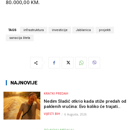
80.000,00 KM.
TAGS
infrastruktura
investicije
Jablanica
projekti
sanacija šteta
NAJNOVIJE
KRATKI PREDAH
Nedim Sladić otkrio kada stiže predah od
paklenih vrućina: Evo koliko će trajati
osvježenje u BiH
VIJESTI BIH
6 Augusta, 2026
PO NOVU MEDALJU