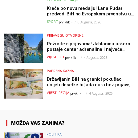
Kreće po novu medalju! Lana Pudar
predvodi BiH na Evropskom prvenstvu u
Parizu
SPORT
prviklik
-
6 Augusta, 2026
PRIJAVE SU OTVORENE!
Požurite s prijavama! Jablanica uskoro
postaje centar adrenalina i najveće
outdoor avanture ovog ljeta
VIJESTI BIH
prviklik
-
4 Augusta, 2026
PAPRENA KAZNA
Državljanin BiH na granici pokušao
unijeti desetke hiljada eura bez prijave,
uslijedila “paprena” kazna
VIJESTI REGIJA
prviklik
-
4 Augusta, 2026
MOŽDA VAS ZANIMA?
POLITIKA