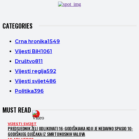
CATEGORIES
Crna hronika
1549
Vijesti BiH
1061
Društvo
811
Vijesti regija
592
Vijesti svijet
486
Politika
396
MUST READ
VIJESTI SVIJET
PREDSJEDNIK ŽELI ODLIKOVATI 16-GODIŠNJAKA KOJI JE NEDAVNO SPASIO 10-
GODIŠNJEG DJEČAKA IZ SMRTONOSNIH VALOVA