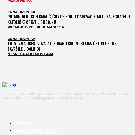
MLADI HEROJ
CRNA HRONIKA
PREMINUO HUSEIN SMAJIĆ, ČOVJEK KOJI JE DAROVAO ZEMLJU ZA IZGRADNJU
KATOLIČKE CRKVE U BUGOJNU
PREMINUO VELIKI HUMANISTA
CRNA HRONIKA
TRI VOZILA UČESTVOVALA U SUDARU KOD MOSTARA: ČETIRI OSOBE
ZAVRŠILE U BOLNICI
NESREĆA KOD MOSTARA
Nezavisni informativni portal u službi svih građana. Vaš prvi klik do informacija !
IMATE PRIČU? Kontaktirajte nas : info@prviklik.ba
IMPRESUM
PRAVILA PRIVATNOSTI