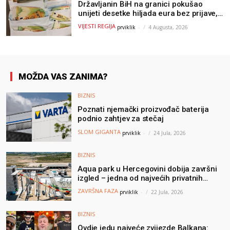
Državljanin BiH na granici pokušao
unijeti desetke hiljada eura bez prijave,
uslijedila “paprena” kazna
VIJESTI REGIJA
prviklik
-
4 Augusta, 2026
MOŽDA VAS ZANIMA?
BIZNIS
Poznati njemački proizvođač baterija
podnio zahtjev za stečaj
SLOM GIGANTA
prviklik
-
24 Jula, 2026
BIZNIS
Aqua park u Hercegovini dobija završni
izgled – jedna od najvećih privatnih
turističkih investicija vrijedna oko 50
ZAVRŠNA FAZA
prviklik
-
22 Jula, 2026
miliona KM
BIZNIS
Ovdje jedu najveće zvijezde Balkana: