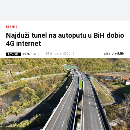
BIZNIS
Najduži tunel na autoputu u BiH dobio
4G internet
piše:
prviklik
14 Januara, 2026
IZVOR:
BIZNISINFO