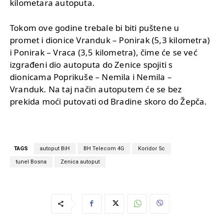
kilometara autoputa.
Tokom ove godine trebale bi biti puštene u
promet i dionice Vranduk – Ponirak (5,3 kilometra)
i Ponirak – Vraca (3,5 kilometra), čime će se već
izgrađeni dio autoputa do Zenice spojiti s
dionicama Poprikuše – Nemila i Nemila –
Vranduk. Na taj način autoputem će se bez
prekida moći putovati od Bradine skoro do Žepča.
TAGS
autoput BiH
BH Telecom 4G
Koridor 5c
tunel Bosna
Zenica autoput