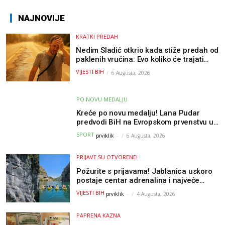
NAJNOVIJE
KRATKI PREDAH
Nedim Sladić otkrio kada stiže predah od
paklenih vrućina: Evo koliko će trajati
osvježenje u BiH
VIJESTI BIH
6 Augusta, 2026
PO NOVU MEDALJU
Kreće po novu medalju! Lana Pudar
predvodi BiH na Evropskom prvenstvu u
Parizu
SPORT
prviklik
-
6 Augusta, 2026
PRIJAVE SU OTVORENE!
Požurite s prijavama! Jablanica uskoro
postaje centar adrenalina i najveće
outdoor avanture ovog ljeta
VIJESTI BIH
prviklik
-
4 Augusta, 2026
PAPRENA KAZNA