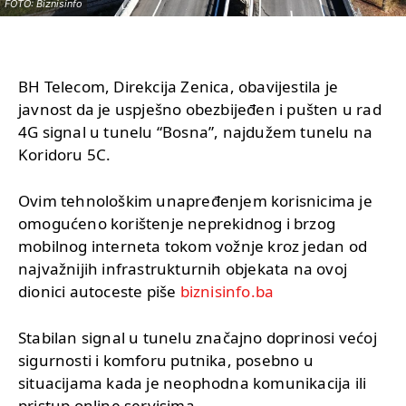
FOTO: Biznisinfo
BH Telecom, Direkcija Zenica, obavijestila je
javnost da je uspješno obezbijeđen i pušten u rad
4G signal u tunelu “Bosna”, najdužem tunelu na
Koridoru 5C.
Ovim tehnološkim unapređenjem korisnicima je
omogućeno korištenje neprekidnog i brzog
mobilnog interneta tokom vožnje kroz jedan od
najvažnijih infrastrukturnih objekata na ovoj
dionici autoceste piše
biznisinfo.ba
Stabilan signal u tunelu značajno doprinosi većoj
sigurnosti i komforu putnika, posebno u
situacijama kada je neophodna komunikacija ili
pristup online servisima.